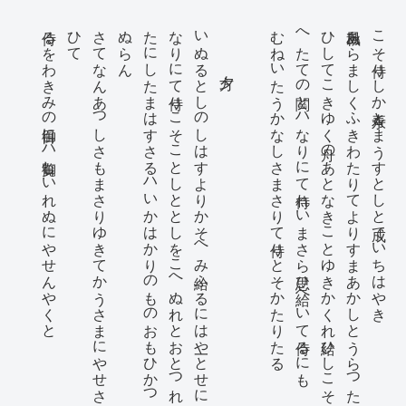
侍るをわきみの御目にハ御覧しいれぬにやせんやくと
て
さ
て
な
ん
あ
つ
し
さ
も
ま
さ
り
ゆ
き
て
か
う
さ
ま
に
や
せ
さ
ら
ほ
ひ
ん
た
に
し
た
ま
は
す
さ
る
ハ
い
か
は
か
り
の
も
の
お
も
ひ
か
つ
も
り
ぬ
ら
なりにて侍りこそことしととしをこへぬれとおとつれを
いぬるとしのしはすよりかそへみ給ふるにはや一とせに
夕方
むねいたうかなしさまさりて侍りとそかたりたる
へたての関とハなりにて侍れいまさら思ひ給へいて侍るにも
ひしてこきゆく舟のあとなきことゆきかくれ給ひしこそ
秋風あらましくふきわたりてよりすまあかしとうらつた
こそ侍りしか寿永とまうすとしと成ていちはやき