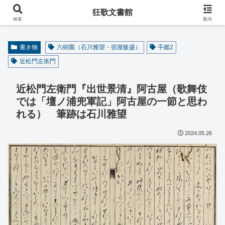
阿波の狂歌師・遠藤春足コレクション
狂歌文書館
検索
案内
書き物
六樹園（石川雅望・宿屋飯盛）
手鑑2
近松門左衛門
近松門左衛門『出世景清』阿古屋（歌舞伎
では「壇ノ浦兜軍記」阿古屋の一節と思わ
れる） 筆跡は石川雅望
2024.05.26