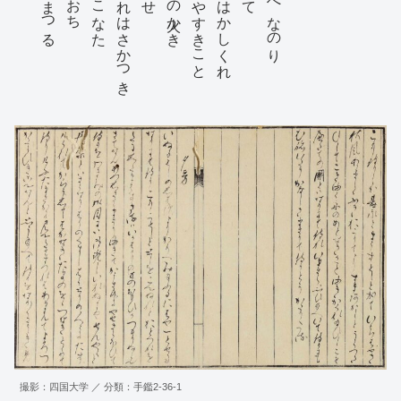
侍らねはおかしき恋路に？そあん筏とたのみわたりて
下の帯のむすひめかたくはしめをはりのけちめもみせ
はしめにてまめこともされこともこめすいひかちし侍りて
とうれしきにひきまくらして侍りきこれをうちとくる
あまりいつかの夜とかたらひあはせしもしるくこよひこそ
普門品のくとくにこそとかつかつをかミつそのかミはつか
撮影：四国大学 ／ 分類：手鑑2-36-1