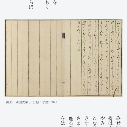
かたらひきこへなんと思う給へて侍るをなかなかにうきめ
侍りけふたまさかに見へたてまつれはあまえてよろつ
けられてからうしてはかなきたまのをゝつなきとめて
？？とハさらなりはりのくすしはらとりの人々にたす
撮影：四国大学 ／ 分類：手鑑2-36-1