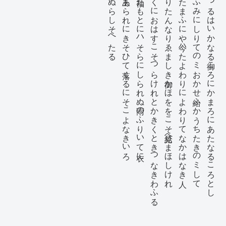
をはぬらしそへたる
逢たる玉あられにきそひて落くるにそこよなきいろ
さま袖たもとにハそらにしられぬ雨のふりいてゝ衣に
きすくにおはすこそつらけれとかきくときつゝなきわふる
となりたんなりゑましき御かほををこそ見給へまほしけれ
やみたまふにや今ハたゝよわりによわりてなかはゝなき人
侍るはふみにしりてのミおかせ給ふかうちたゝきのミして
みせつるはいかなる御こゝろにかまろにあたなるこゝろとし