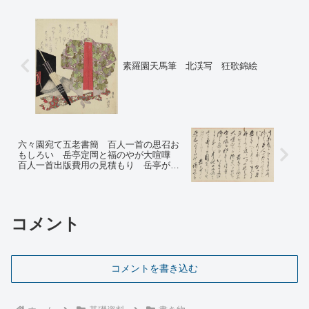
素羅園天馬筆 北渓写 狂歌錦絵
六々園宛て五老書簡 百人一首の思召お
もしろい 岳亭定岡と福のやが大喧嘩
百人一首出版費用の見積もり 岳亭が春
には四国行脚の予定、春足方にも寄ると
思う
コメント
コメントを書き込む