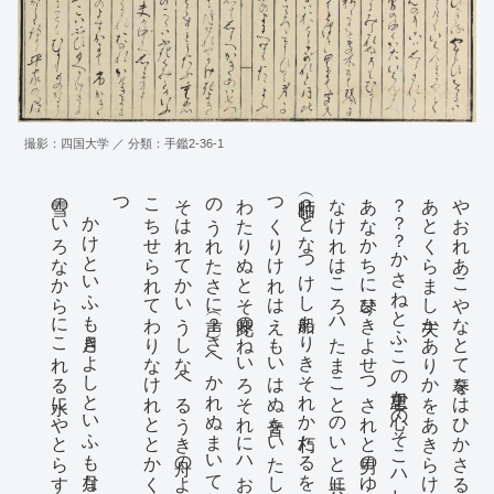
撮影：四国大学 ／ 分類：手鑑2-36-1
雪のいろなからにこれる水にやとらすとうたふ重忠
かけといふも月きよしといふも月なれやかけきよき
つ
こゝ
ち
せ
ら
れ
て
わ
り
な
け
れ
と
と
か
く
し
て
し
ら
へ
か
き
あ
は
せ
そはれてかいうしなへるうき舟のよるへなくたゝよふ
のうれたさに声（？）さへかれぬまいてこゝろたましひも身に
わたりぬとそ此琴のねいろそれにハおとらさンめれと月比
つくりけれはえもいはぬ音をいたしてとほき里まて聞え
枯師（？）となつけし船ありきそれか朽たるをその木もて琴に
なけれはこゝろハたまことのいとゝ共にみたれぬそもむかし
あなかちに琴ひきよせつされと男のゆくかたいはんすへ
？？？かさねとふこの重忠か心のそこハしらされと
あとくらましゝ夫かありかをあきらけくいはんとにやと
やおれあこやなとて琴をはひかさるやすらひをろハ