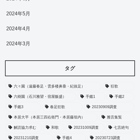
2024年5月
2024年4月
2024年3月
タグ
六々園（遠藤春足・雲多楼鼻垂・紀抜足）
狂歌
六樹園（石川雅望・宿屋飯盛）
手鑑1
手鑑2
手鑑3
春足狂歌
20230909調査
本居大平（本居三四右衛門・本居藤垣内）
雅言集覧
解読協力求む
和歌
20231009調査
七言絶句
20231210調査
手鑑4
20230723調査