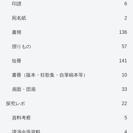
印譜
6
宛名紙
2
書簡
136
摺りもの
57
短冊
141
書冊（版本・狂歌集・自筆稿本等）
10
扇面・団扇
33
探究レポ
22
資料考察
5
講演会等資料
4