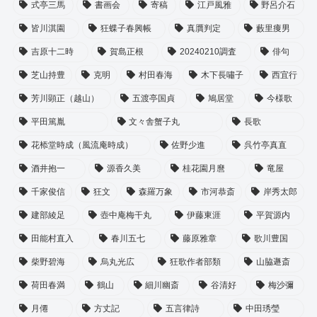
式亭三馬
書画会
寄稿
江戸風雅
野呂介石
皆川淇園
狂蝶子春興帳
真贋判定
藪里痩男
吉原十二時
賀島正根
20240210調査
俳句
芝山持豊
克明
村田春海
木下長嘯子
西宜行
芳川顕正（越山）
五渡亭国貞
鳩居堂
今様歌
平田篤胤
文々舎蟹子丸
長歌
花㮇堂時成（風流庵時成）
佐野少進
呉竹亭真直
酒井抱一
源香久美
桂花園月麿
竜屋
千家俊信
狂文
森羅万象
市河恭斎
岸秀太郎
建部綾足
壺中庵梅干丸
伊藤東涯
平賀源内
田能村直入
春川五七
藤原雅章
歌川豊国
柴野碧海
烏丸光広
狂歌作者部類
山脇遯斎
荷田春満
鶴山
細川幽斎
谷清好
梅沙彌
月僊
方丈記
五言律詩
中田琇瑩