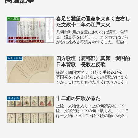
春足と雅望の運命を大きく左右し
六々漫談
た文政十二年の江戸大火
凡例①引用の文章においては適宜、句読
点、濁点等をほどこし、カタカナはひら
がなに改める等読みやすくした。②虫食
い等で読めない箇所は？で示した。③正
確な原文は本HP「六々園漫録二巻 おそ
ろしきもの」をご参照ください。火事と
四方歌垣（鹿都部）真顔 愛国的
扇面・団扇
喧嘩は江戸の華抜六 久...
日本賛歌 長歌と反歌
撮影：四国大学 ／ 分類：手鑑2-17-2
寄国祝をよめる俳諧ふりの長歌かけまく
ハかしこけれとものたまくはいひにくけ
れと酒うまく魚鳥うまく米すらもうまし
皇国とことくにゝ聞うらやミてゝ咽なら
しさひつるえみし歯をときてゝはむかふ
十二組の狂歌かるた
摺りもの
えみしいにしへ...
上段 人物像入り・上の句読み札、下
段 文字だけ・下の句・取り札。ここで
は一人物について上段下段の順に紹介。
撮影：四国大学 ／ 分類：手鑑1-34-3い
桜の屋花躬 こぬ人を／まつ夜は／ふ
けて／子になりぬい ねなまし／寝ても
／うしや／ひとり...