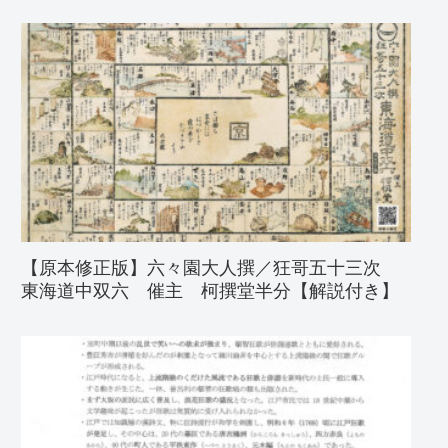
【原本修正版】六々園大人撰／狂哥五十三次
東海道中双六 催主 柯撰堂半分【解説付き】