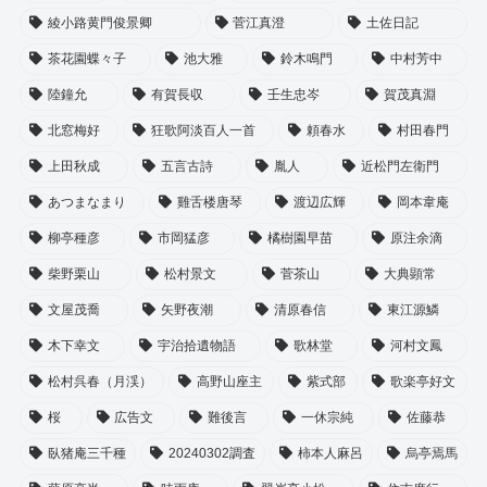
綾小路黄門俊景卿
菅江真澄
土佐日記
茶花園蝶々子
池大雅
鈴木鳴門
中村芳中
陸鐘允
有賀長収
壬生忠岑
賀茂真淵
北窓梅好
狂歌阿淡百人一首
頼春水
村田春門
上田秋成
五言古詩
胤人
近松門左衛門
あつまなまり
雞舌楼唐琴
渡辺広輝
岡本韋庵
柳亭種彦
市岡猛彦
橘樹園早苗
原注余滴
柴野栗山
松村景文
菅茶山
大典顕常
文屋茂喬
矢野夜潮
清原春信
東江源鱗
木下幸文
宇治拾遺物語
歌林堂
河村文鳳
松村呉春（月渓）
高野山座主
紫式部
歌楽亭好文
桜
広告文
難後言
一休宗純
佐藤恭
臥猪庵三千種
20240302調査
柿本人麻呂
烏亭焉馬