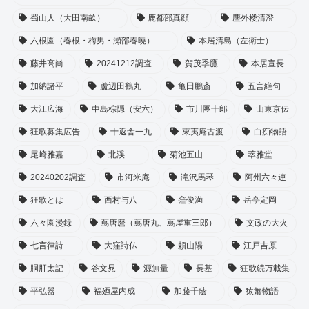
蜀山人（大田南畝）
鹿都部真顔
塵外楼清澄
六根園（春根・梅男・瀬部春暁）
本居清島（左衛士）
藤井高尚
20241212調査
賀茂季鷹
本居宣長
加納諸平
蘆辺田鶴丸
亀田鵬斎
五言絶句
大江広海
中島棕隠（安六）
市川團十郎
山東京伝
狂歌募集広告
十返舎一九
東夷庵古渡
白痴物語
尾崎雅嘉
北渓
菊池五山
萃雅堂
20240202調査
市河米庵
滝沢馬琴
阿州六々連
狂歌とは
西村与八
窪俊満
岳亭定岡
六々園漫録
蔦唐麿（蔦唐丸、蔦屋重三郎）
文政の大火
七言律詩
大窪詩仏
頼山陽
江戸吉原
胴肝太記
谷文晁
源無量
長基
狂歌続万載集
平弘器
福廼屋内成
加藤千蔭
猿蟹物語