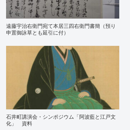
遠藤宇治右衛門宛て本居三四右衛門書簡（預り
申置御詠草とも延引に付）
石井町講演会・シンポジウム「阿波藍と江戸文
化」 資料