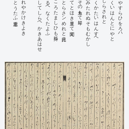
となり侍りてきこえんもはつかしく侍り平家の御
り
いもせのちきりをはかはしゝととふこハ思ひ給へかけさる
き
を唱哥にそこめたるそハとまれかくまれおのれかけきよに
みゝをそはたてつゝ聞をはりて今のこくハ花くみとかいふ