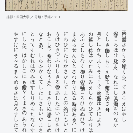
こ
と
や
う
な
る仰
せ
に
こ
り
さ
る
ハ
な
に
こ
と
も
む
か
し
も
の
か
た
あ
ひ
そ
め
し
ハ
い
つ
の時
に
か
い
か
な
る
こ
と
の
よ
す
か
に
て
ふ
か
ものをおのれか身のうへにとりなし夫のゆくへしらさるよし
撮影：四国大学 ／ 分類：手鑑2-36-1
やすけにそふるまふめるさは月ころすしたてまつる
にしたへはかしこにも秋萩の？くまさゝのあられおち
とうてゝすゝむれはのみほすしりめもたゝならすこなた
なとあへしらふかくてしたしさもいやまされはさかつき
おこしつゝ空もわりなうさへまさりぬ湯きこしめせ
うけひきつふりしきる雪のあしたにいひをけの火かき
にわひにたりかさかしてよとの給ふにもいとやすきことゝ
まゐらせんなとされかゝりぬる時も侍りあるハにはかしくれ
あふとしもなく御かり衣の袖ほころひぬぬひつけて
ぬ道にし侍れはかたみにみえしらかひてふりはへなのり
月ことにかちよりそまうて給ふ五条坂ハゆきゝによき
くしき師山をしもこえ給ひて清水なる大ひさ舟
春のころほひ此見たまへなれにし人は山鳥のをのなか
一門の栄華のさかりを花にくらへてきこえはやしゝ