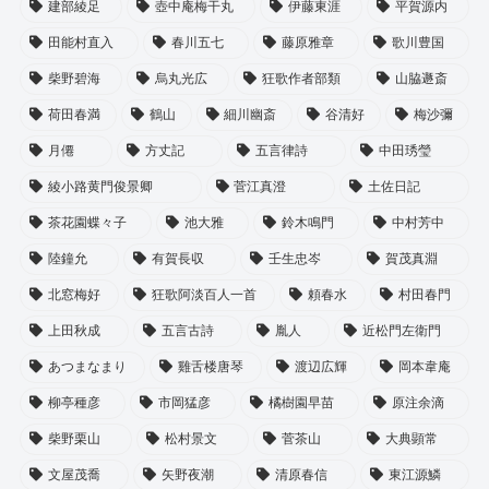
建部綾足
壺中庵梅干丸
伊藤東涯
平賀源内
田能村直入
春川五七
藤原雅章
歌川豊国
柴野碧海
烏丸光広
狂歌作者部類
山脇遯斎
荷田春満
鶴山
細川幽斎
谷清好
梅沙彌
月僊
方丈記
五言律詩
中田琇瑩
綾小路黄門俊景卿
菅江真澄
土佐日記
茶花園蝶々子
池大雅
鈴木鳴門
中村芳中
陸鐘允
有賀長収
壬生忠岑
賀茂真淵
北窓梅好
狂歌阿淡百人一首
頼春水
村田春門
上田秋成
五言古詩
胤人
近松門左衛門
あつまなまり
雞舌楼唐琴
渡辺広輝
岡本韋庵
柳亭種彦
市岡猛彦
橘樹園早苗
原注余滴
柴野栗山
松村景文
菅茶山
大典顕常
文屋茂喬
矢野夜潮
清原春信
東江源鱗