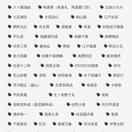
六々園漫録
蔦唐麿（蔦唐丸、蔦屋重三郎）
文政の大火
七言律詩
大窪詩仏
頼山陽
江戸吉原
胴肝太記
谷文晁
源無量
長基
狂歌続万載集
平弘器
福廼屋内成
加藤千蔭
猿蟹物語
式亭三馬
書画会
寄稿
江戸風雅
野呂介石
皆川淇園
狂蝶子春興帳
真贋判定
藪里痩男
吉原十二時
賀島正根
20240210調査
俳句
芝山持豊
克明
村田春海
木下長嘯子
西宜行
芳川顕正（越山）
五渡亭国貞
鳩居堂
今様歌
平田篤胤
文々舎蟹子丸
長歌
花㮇堂時成（風流庵時成）
佐野少進
呉竹亭真直
酒井抱一
源香久美
桂花園月麿
竜屋
千家俊信
狂文
森羅万象
市河恭斎
岸秀太郎