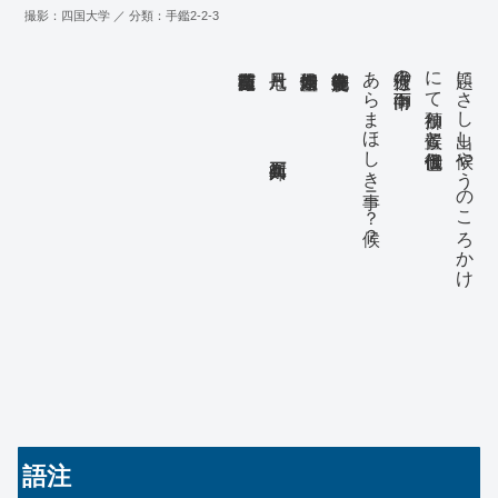
撮影：四国大学 ／ 分類：手鑑2-2-3
七月八日 石川五郎兵衛
あらまほしき事ニ？候？
何様近々の中御下向
にて御預り置候と御伝仕候也
題にさし出し候やうのこゝろかけ
語注