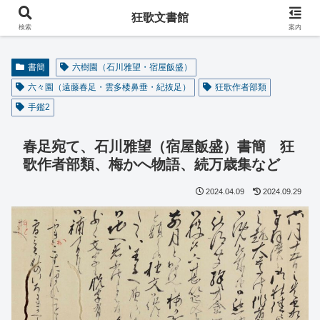
阿波の狂歌師・遠藤春足コレクション
狂歌文書館
検索
案内
書簡
六樹園（石川雅望・宿屋飯盛）
六々園（遠藤春足・雲多楼鼻垂・紀抜足）
狂歌作者部類
手鑑2
春足宛て、石川雅望（宿屋飯盛）書簡 狂
歌作者部類、梅かへ物語、続万歳集など
2024.04.09
2024.09.29