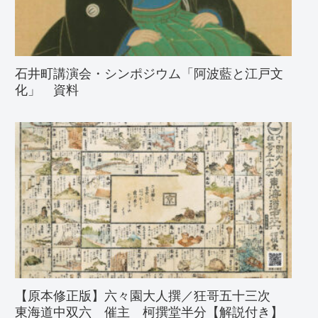
石井町講演会・シンポジウム「阿波藍と江戸文
化」 資料
【原本修正版】六々園大人撰／狂哥五十三次
東海道中双六 催主 柯撰堂半分【解説付き】