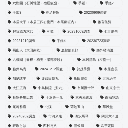
六樹園（石川雅望・宿屋飯盛）
手鑑1
手鑑2
手鑑3
春足狂歌
20230909調査
本居大平（本居三四右衛門・本居藤垣内）
雅言集覧
解読協力求む
和歌
20231009調査
七言絶句
20231210調査
手鑑4
20230723調査
蜀山人（大田南畝）
鹿都部真顔
塵外楼清澄
六根園（春根・梅男・瀬部春暁）
本居清島（左衛士）
藤井高尚
20241212調査
賀茂季鷹
本居宣長
加納諸平
蘆辺田鶴丸
亀田鵬斎
五言絶句
大江広海
中島棕隠（安六）
市川團十郎
山東京伝
狂歌募集広告
十返舎一九
東夷庵古渡
白痴物語
尾崎雅嘉
北渓
菊池五山
萃雅堂
20240202調査
市河米庵
滝沢馬琴
阿州六々連
狂歌とは
西村与八
窪俊満
岳亭定岡