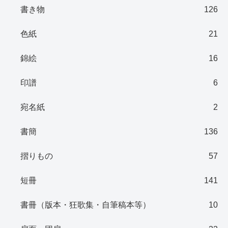
書き物
126
色紙
21
錦絵
16
印譜
6
宛名紙
2
書簡
136
摺りもの
57
短冊
141
書冊（版本・狂歌集・自筆稿本等）
10