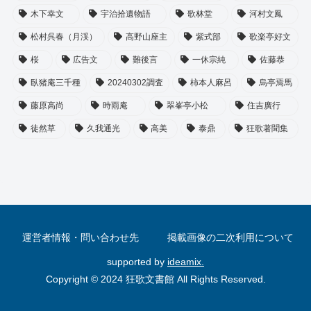
木下幸文
宇治拾遺物語
歌林堂
河村文鳳
松村呉春（月渓）
高野山座主
紫式部
歌楽亭好文
桜
広告文
難後言
一休宗純
佐藤恭
臥猪庵三千種
20240302調査
柿本人麻呂
烏亭焉馬
藤原高尚
時雨庵
翠峯亭小松
住吉廣行
徒然草
久我通光
高美
泰鼎
狂歌著聞集
運営者情報・問い合わせ先
掲載画像の二次利用について
supported by
ideamix.
Copyright © 2024 狂歌文書館 All Rights Reserved.