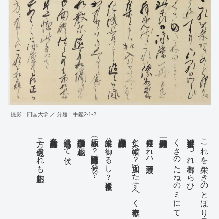
雪ミそれのいろにまかへる
さへ
(
なと
)
撮影：四国大学 ／ 分類：手鑑2-1-2
方ニ有之候これも相応之
前々之御詠藻共占正か
遺憾此事にて候
御面語仕候事も不相成
如教示（に？）御遠方相隔り候？？
出来候ハゝ御しるし？遣可被下候
集と申候へ（？）加入いたすへく奉存候
拝見仕候これハ続万歳
くさのたねのミにて候
被遊可被下候いつれ御わらひ
これを朱かきのとほりニ