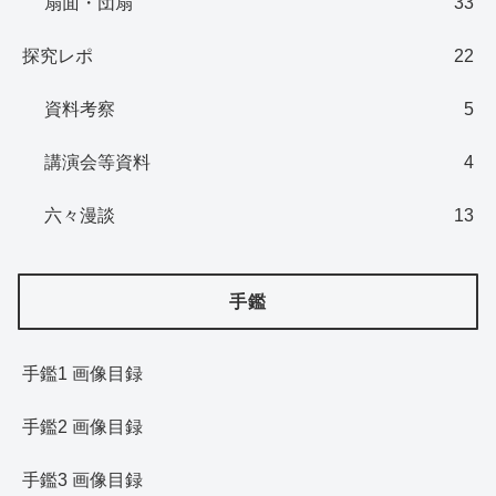
扇面・団扇
33
探究レポ
22
資料考察
5
講演会等資料
4
六々漫談
13
手鑑
手鑑1 画像目録
手鑑2 画像目録
手鑑3 画像目録