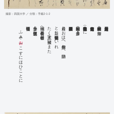
撮影：四国大学 ／ 分類：手鑑2-1-2
ふき(
少々文字も脱字有之候
御地へ着不仕候と奉存候右ハ
たく八王子へ届候いまた
と題し候狂文御覧にいれ
前月とおほへ候梅かへ物語
被仰聞殊ニ々才金一歩
御覧被成候由御勲功（？）に
奉拝読候御壮健ニ御座
お
)こすにほひことに