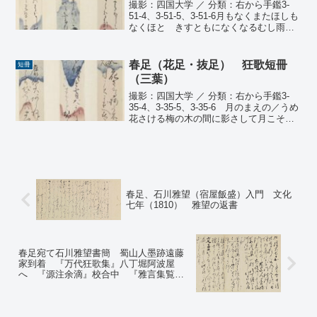
撮影：四国大学 ／ 分類：右から手鑑3-
51-4、3-51-5、3-51-6月もなくまたほしも
なくほとゝきすともになくなるむし雨の
そら 抜足 人の七十の賀にあやかれ
や東方朔か西王母よはひはこのミしたひ
なるもゝ 六々園 よし原にて ふられ
春足（花足・抜足） 狂歌短冊
短冊
け...
（三葉）
撮影：四国大学 ／ 分類：右から手鑑3-
35-4、3-35-5、3-35-6 月のまえの／うめ
花さける梅の木の間に影さして月こそに
ほへ春の夜な夜な 花足 祝？下紐
も今宵たかひにとくわかやまんさいまて
と契る妹と背 抜足褒似（姒）にハ
あ...
春足、石川雅望（宿屋飯盛）入門 文化
七年（1810） 雅望の返書
春足宛て石川雅望書簡 蜀山人墨跡遠藤
家到着 『万代狂歌集』八丁堀阿波屋
へ 『源注余滴』校合中 『雅言集覧』
編著の意図