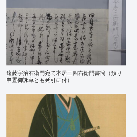
遠藤宇治右衛門宛て本居三四右衛門書簡（預り
申置御詠草とも延引に付）