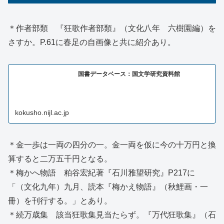
＊作者部類 『狂歌作者部類』（文化八年 六樹園編）を
さすか。P.61に春足の自画像と共に紹介あり。
国書データベース：国文学研究資料館
kokusho.nijl.ac.jp
＊金一歩は一両の四分の一。金一両を仮に今の十万円と換
算すると二万五千円となる。
＊梅かへ物語 粕谷宏紀著『石川雅望研究』P217に
「（文化九年）九月、読本『梅かえ物語』（秋鯉画・一
冊）を刊行する。」とあり。
＊続万歳集 該当狂歌集見当たらず。『万代狂歌集』（石