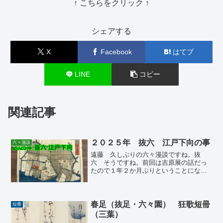
↑ こちらをクリック ↑
シェアする
X
Facebook
はてブ
LINE
コピー
関連記事
２０２５年 抜六 江戸下向の事
六々漫談
遠藤 久しぶりの六々漫談ですね。抜
六 そうですね。前回は吉原展の話だっ
たので１年２か月ぶりということになり
ますね。今日も吉原の土産話がいっぱい
ありますよ。遠藤 えぇ！また行ったん
ですか。先生はよほど吉原がお好きとみ
えますね。抜六 はい、何を...
春足（抜足・六々園） 狂歌短冊
短冊
（三葉）