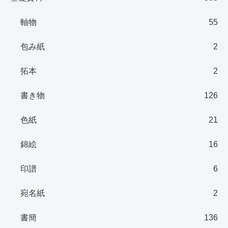
軸物
55
包み紙
2
拓本
2
書き物
126
色紙
21
錦絵
16
印譜
6
宛名紙
2
書簡
136