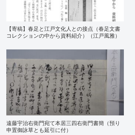
【寄稿】春足と江戸文化人との接点（春足文書
コレクションの中から資料紹介）（江戸風雅）
遠藤宇治右衛門宛て本居三四右衛門書簡（預り
申置御詠草とも延引に付）