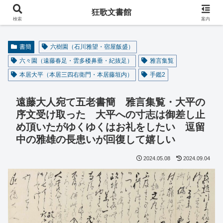
阿波の狂歌師・遠藤春足コレクション
狂歌文書館
検索
案内
書簡
六樹園（石川雅望・宿屋飯盛）
六々園（遠藤春足・雲多楼鼻垂・紀抜足）
雅言集覧
本居大平（本居三四右衛門・本居藤垣内）
手鑑2
遠藤大人宛て五老書簡 雅言集覧・大平の
序文受け取った 大平への寸志は御差し止
め頂いたがゆくゆくはお礼をしたい 逗留
中の雅雄の長患いが回復して嬉しい
2024.05.08
2024.09.04