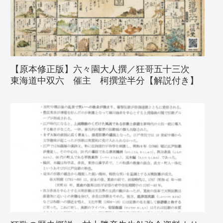
【原本修正版】六々園大人撰／狂哥五十三次
東海道中双六 催主 柯撰堂半分【解説付き】