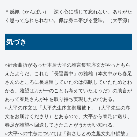
六月七日 五老
よろこはしくおほへ候
に罷なり申候遠方御かけあひニ
＊感佩（かんぱい） 深く心に感じて忘れない。ありがた
く思って忘れられない。佩は身ニ帯びる意味。（大字源）
気づき
○紆余曲折があった本居大平の雅言集覧序文がやっともら
えたようだ。これも「長逗留中」の雅雄（本文中から春足
さんのところに長逗留していたのは病臥していたためとわ
かる。雅望は万が一のことも考えていたようだ）の助言が
あって春足さんが中を取り持ち実現したのである。
○大平の序文は「大平先生序文御届被下」（大平先生の序
文をお届けくださり）とあるので、大平から春足に送り、
春足が雅望へ回送してきたことがうかがい知れる。
○大平への寸志については「御さしとめ之趣文丸申候故」