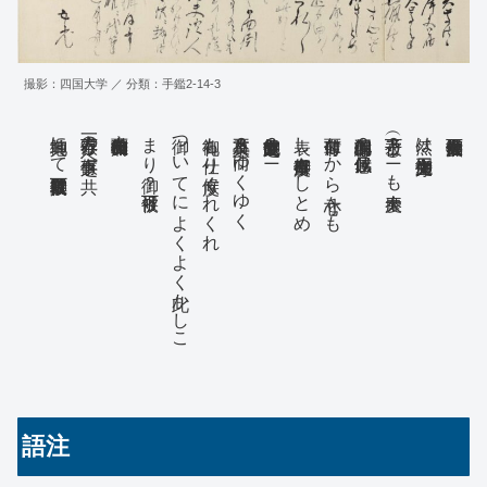
撮影：四国大学 ／ 分類：手鑑2-14-3
其御地にて御取置可被下候其段
奉存候万々一の事有之候へ共
まり御？可被下候
御ついてによくよく此かしこ
御礼も仕り度候くれくれ
不及其事？而ゆくゆく
之趣文丸申候故御？ニ
表し度奉存候所御さしとめ
付而菲薄なから寸心をも
謝候偏御心配？感佩仕候
被下千万（？）ニも大慶奉
然は大平先生序文御届
かゝせ可被下候取込用事のミ
白帋にて上候政雄ニ代筆
不及候併此節全快ニ趣候由
寺請状よりハ老夫証人
語注