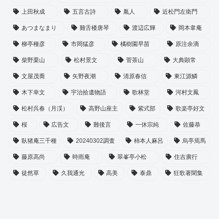
上田秋成
五言古詩
胤人
近松門左衛門
あつまなまり
雞舌楼唐琴
渡辺広輝
岡本韋庵
柳亭種彦
市岡猛彦
橘樹園早苗
原注余滴
柴野栗山
松村景文
菅茶山
大典顕常
文屋茂喬
矢野夜潮
清原春信
東江源鱗
木下幸文
宇治拾遺物語
歌林堂
河村文鳳
松村呉春（月渓）
高野山座主
紫式部
歌楽亭好文
桜
広告文
難後言
一休宗純
佐藤恭
臥猪庵三千種
20240302調査
柿本人麻呂
烏亭焉馬
藤原高尚
時雨庵
翠峯亭小松
住吉廣行
徒然草
久我通光
高美
泰鼎
狂歌著聞集