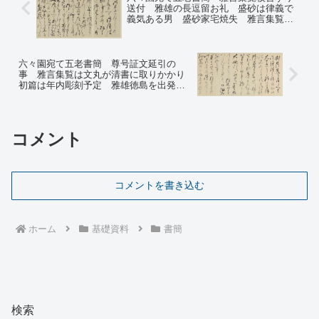
送付 雅雄の長逗留お礼 盛砂は律義で
義気ある男 盛砂家宅焼失 雅言集覧序
文の件くれぐれもよろしく（念押し）
六々園宛て五老書簡 尊号証文延引の
事 雅言集覧は文丸が清書に取りかかり
初篇は年内彫刻予定 雅雄徳島を出発し
たか確認等
コメント
コメントを書き込む
ホーム
基礎資料
書簡
検索