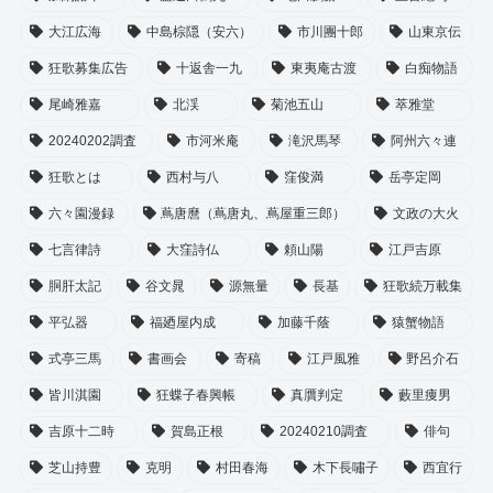
大江広海
中島棕隠（安六）
市川團十郎
山東京伝
狂歌募集広告
十返舎一九
東夷庵古渡
白痴物語
尾崎雅嘉
北渓
菊池五山
萃雅堂
20240202調査
市河米庵
滝沢馬琴
阿州六々連
狂歌とは
西村与八
窪俊満
岳亭定岡
六々園漫録
蔦唐麿（蔦唐丸、蔦屋重三郎）
文政の大火
七言律詩
大窪詩仏
頼山陽
江戸吉原
胴肝太記
谷文晁
源無量
長基
狂歌続万載集
平弘器
福廼屋内成
加藤千蔭
猿蟹物語
式亭三馬
書画会
寄稿
江戸風雅
野呂介石
皆川淇園
狂蝶子春興帳
真贋判定
藪里痩男
吉原十二時
賀島正根
20240210調査
俳句
芝山持豊
克明
村田春海
木下長嘯子
西宜行