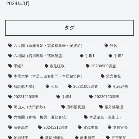
2024年3月
タグ
六々園（遠藤春足・雲多楼鼻垂・紀抜足）
狂歌
六樹園（石川雅望・宿屋飯盛）
手鑑1
手鑑2
手鑑3
春足狂歌
20230909調査
本居大平（本居三四右衛門・本居藤垣内）
雅言集覧
解読協力求む
和歌
20231009調査
七言絶句
20231210調査
手鑑4
20230723調査
蜀山人（大田南畝）
鹿都部真顔
塵外楼清澄
六根園（春根・梅男・瀬部春暁）
本居清島（左衛士）
藤井高尚
20241212調査
賀茂季鷹
本居宣長
加納諸平
蘆辺田鶴丸
亀田鵬斎
五言絶句