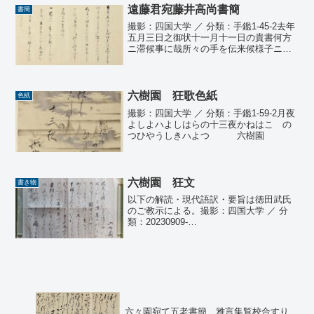
遠藤君宛藤井高尚書簡
書簡
撮影：四国大学 ／ 分類：手鑑1-45-2去年
五月三日之御状十一月十一日の貴書何方
ニ滞候事に哉所々の手を伝来候様子ニ而
同年十二月末ニ御両通の書一統に相届申
候而拝見弥御清栄之御様子承奉欣悦候一
蜀山人之書一枚御贈被下不残忝奉謝候且
吉原十二時之文...
六樹園 狂歌色紙
色紙
撮影：四国大学 ／ 分類：手鑑1-59-2月夜
よしよハよしはらの十三夜かねはこゝの
つひやうしきハよつ 六樹園
六樹園 狂文
書き物
以下の解読・現代語訳・要旨は徳田武氏
のご教示による。撮影：四国大学 ／ 分
類：20230909-
J35 六樹園大
臣と稱すれども、随身舎人もしたがへ
ず、降魔のれいけんありながら、鎮坐せ
るやしろもなし。まなこに顔に朱をそ...
六々園宛て五老書簡 雅言集覧校合すり