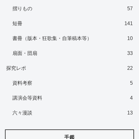
摺りもの
57
短冊
141
書冊（版本・狂歌集・自筆稿本等）
10
扇面・団扇
33
探究レポ
22
資料考察
5
講演会等資料
4
六々漫談
13
手鑑