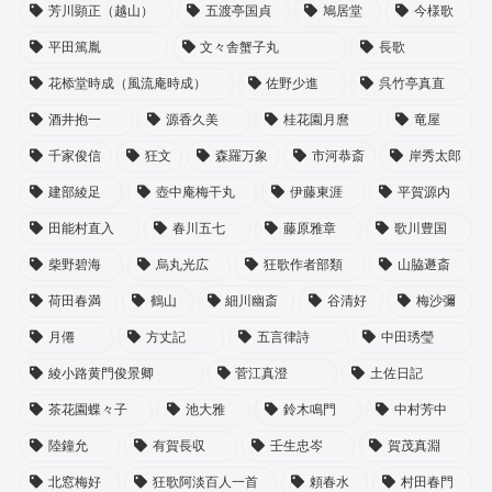
芳川顕正（越山）
五渡亭国貞
鳩居堂
今様歌
平田篤胤
文々舎蟹子丸
長歌
花㮇堂時成（風流庵時成）
佐野少進
呉竹亭真直
酒井抱一
源香久美
桂花園月麿
竜屋
千家俊信
狂文
森羅万象
市河恭斎
岸秀太郎
建部綾足
壺中庵梅干丸
伊藤東涯
平賀源内
田能村直入
春川五七
藤原雅章
歌川豊国
柴野碧海
烏丸光広
狂歌作者部類
山脇遯斎
荷田春満
鶴山
細川幽斎
谷清好
梅沙彌
月僊
方丈記
五言律詩
中田琇瑩
綾小路黄門俊景卿
菅江真澄
土佐日記
茶花園蝶々子
池大雅
鈴木鳴門
中村芳中
陸鐘允
有賀長収
壬生忠岑
賀茂真淵
北窓梅好
狂歌阿淡百人一首
頼春水
村田春門