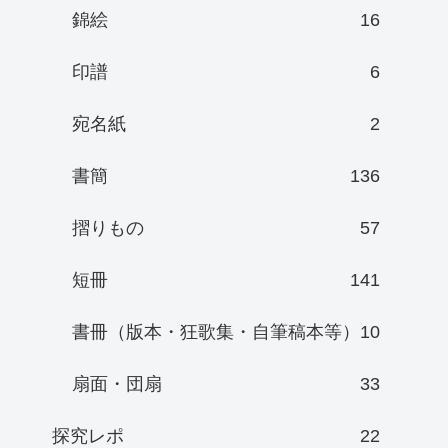
錦絵
16
印譜
6
宛名紙
2
書簡
136
摺りもの
57
短冊
141
書冊（版本・狂歌集・自筆稿本等）
10
扇面・団扇
33
探究レポ
22