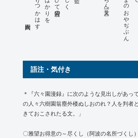
語注・気付き
＊『六々園漫録』に次のような見出しがあって
の人々六樹園翁塵外楼ぬしおのれ？人を判者
きておこされたる文。」
〇雅望お得意の～尽くし（阿波の名所づくし