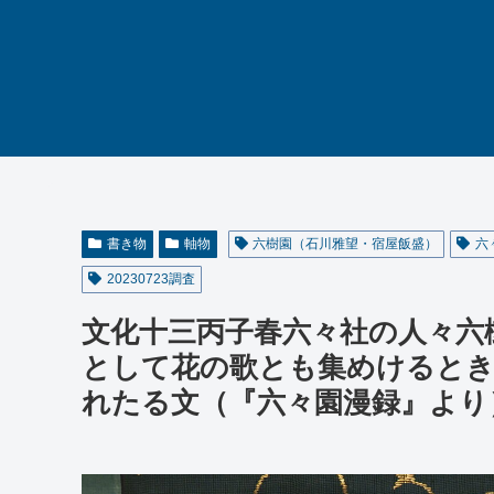
書き物
軸物
六樹園（石川雅望・宿屋飯盛）
六
20230723調査
文化十三丙子春六々社の人々六
として花の歌とも集めけると
れたる文（『六々園漫録』より