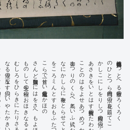
をもて
なる瀧の玉なす詞のいやたかきいやの高橋
むしろをひらきにたりさるハその名も
ものして矢上の楠のおほきなるまとゐの
さんど飛脚京なにはをさへもよほし
こゝらで一首せい見山地蔵のかほの
をこゝろミんとすおもふたつぼに北山桜
なにかしらに鞭をとらせてとしとおそき
御まつりのくらへ馬といふ式にならひて
ことのはをよせあつめつかくて大麻彦の
あさきをいとはす善六橋のたわむはかりこゝらの
かしこにしをりしつゝ桜間の池のふかき
のひとつら鳴門の浪の花を題にてこゝ
富貴自在徳嶋につとへる歌膝のろくろく