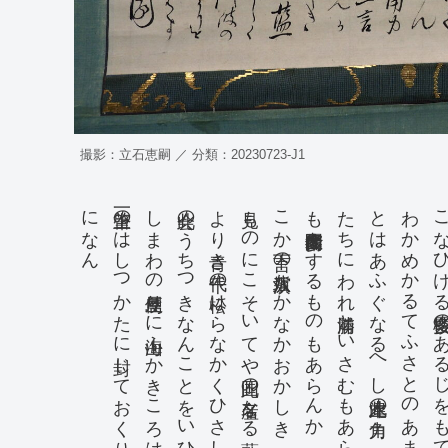
撮影：立石恵嗣 ／ 分類：20230723-J1
になん 六樹園
一筆啓上のはしつかたに封じておくりつかはす
しまわの島屋便りに海山ふかきこゝろはかりを
此会のうちつゝきなんことをいひて阿波の
より青き千代の松はらなかくひさしく
見ものにこそいてや此国の名産なる藍
こゝか言下の八坂八濱なかなかおかしき
も伝内左衛門降参をするものもあらんか
たちにわれ勝浦といさむもあらん又一言
とはあふぐなるへし此木津上の角力
わかめかるてふさとのあまのおやぢぶん
こなひける雲多楼のあるじ