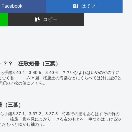
Facebook
はてブ
コピー
・？？ 狂歌短冊（三葉）
手鑑3-40-4、3-40-5、3-40-6 ？？いひよれはいやのやの字に
しろむく君 六々園 桜唐土の海棠なとにくらへてはけに提灯と
／松の値に／くら...
冊（三葉）
手鑑3-37-1、3-37-2、3-37-3 竹孝行の徳をあらはすその竹の
む 抜足 梅を見にまかり ける友のもとへ 申つかはしける沙
おもへとゆかし袖のう...