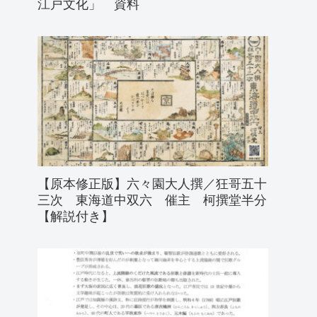
江戸文化」 資料
【原本修正版】六々園大人撰／狂哥五十
三次 東海道中双六 催主 柯撰堂半分
【解説付き】