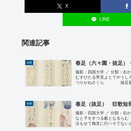
X
LINE
関連記事
春足（六々園・抜足）
短冊
撮影：四国大学 ／ 分類：右から
むすひたる帯見よとてやう
つりかねさくら 抜足新町の
春足（抜足） 狂歌短
短冊
撮影：四国大学 ／ 分類：右から
なと子をすつる藪となるら
汰もせて梅見に行ハそてないと