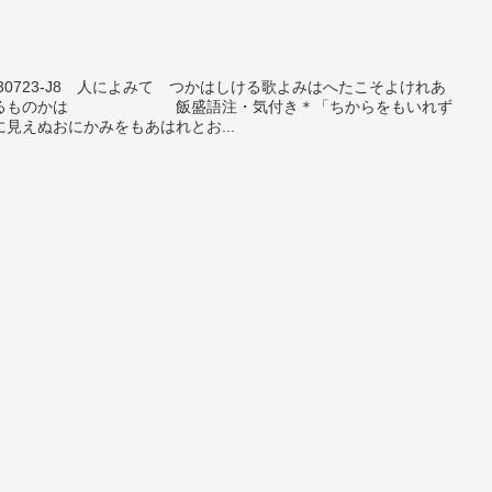
230723-J8 人によみて つかはしける歌よみはへたこそよけれあ
たまるものかは 飯盛語注・気付き＊「ちからをもいれず
見えぬおにかみをもあはれとお...