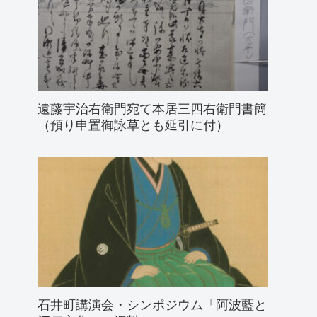
遠藤宇治右衛門宛て本居三四右衛門書簡
（預り申置御詠草とも延引に付）
石井町講演会・シンポジウム「阿波藍と