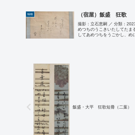
（宿屋）飯盛 狂歌
軸物
撮影：立石恵嗣 ／ 分類：20
めつちのうこきいたして
してあめつちをうごかし、めに
飯盛・大平 狂歌短冊（二葉）