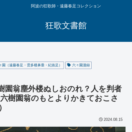
阿波の狂歌師・遠藤春足コレクション
狂歌文書館
々園（遠藤春足・雲多楼鼻垂・紀抜足）
六々園漫録
樹園翁塵外楼ぬしおのれ？人を判者
き六樹園翁のもとよりかきておこさ
）
2024.08.15