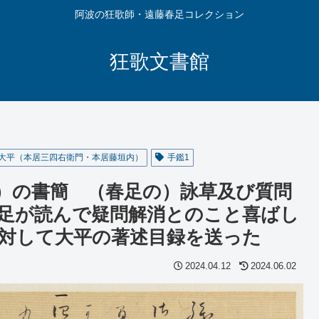
阿波の狂歌師・遠藤春足コレクション
狂歌文書館
大平（本居三四右衛門・本居藤垣内）
手鑑1
）の書簡 （春足の）詠草及び質問
足が読んで疑問解消とのこと喜ばし
対して大平の著述目録を送った
2024.04.12
2024.06.02