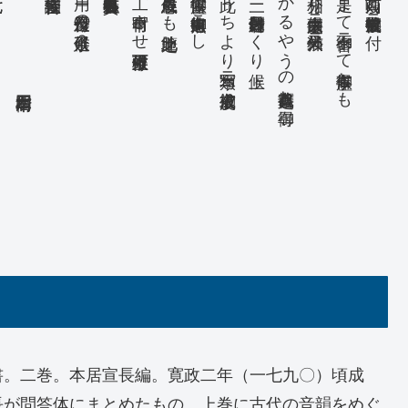
本居三四右衛門
用ニ付今日迄及の延引候余？
工へ申付写させ上可申候様可致候
可成候愚息ともゟ此地之筆
書御座候ハゝ無御遠慮御申こし
此うちより写本類ニ御求被成度
ニ付則著述目録一冊おくり上候
かゝるやうの書籍有之哉と御尋
相分り候由大慶之事ニ候猶又外ニ
是まて御不審ニて御座候事とも
一呵苅葭と申書御覧被成候ニ付
書。二巻。本居宣長編。寛政二年（一七九〇）頃成
長が問答体にまとめたもの。上巻に古代の音韻をめぐ