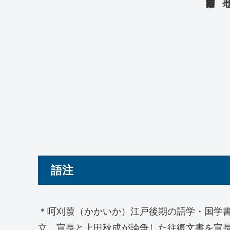
語注
＊呵刈葭（かかいか）江戸後期の語学・国学
立。宣長と上田秋成が論争した往復文書を宣