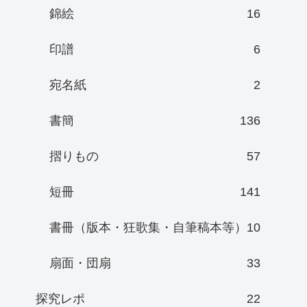
錦絵
16
印譜
6
宛名紙
2
書簡
136
摺りもの
57
短冊
141
書冊（版本・狂歌集・自筆稿本等）
10
扇面・団扇
33
探究レポ
22