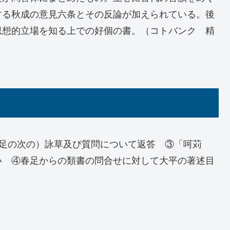
する秋成の意見六条とその反論が加えられている。後
思想的立場を知る上での好個の書。（コトバンク 精
春足の次の）詠草及び質問について返答 ③「呵苅
い ④春足からの類書の問合せに対して大平の著述目