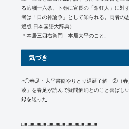
る応酬一六条、下巻に宣長の「鉗狂人」に対
者は「日の神論争」として知られる。両者の
選版 日本国語大辞典）
＊本居三四右衛門 本居大平のこと。
気づき
○①春足・大平書簡やりとり遅延了解 ②（
葭」を春足が読んで疑問解消とのこと喜ばし
録を送った
□■□■□■□■□■□■□■□■□■□■□■□■