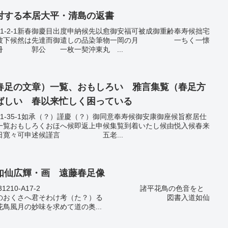
対する本居大平・清島の返書
鑑1-2-1新春御慶目出度申納候先以愈御安福可被成御重齢奉寿候拙宅
可被下候然は先達而御遣しの品染筆物一岡の月 一ちく一懐
 郭公 一枚一契沖東丸 ...
春足の文章）一覧、おもしろい 雅言集覧（春足方
ばしい 春以来忙しく困っている
鑑1-35-1如承（？）謹慶（？）御同意奉寿候御安康御座候旨察居仕
一覧おもしろくおほへ候即返上申候集覧到着いたし候由悦入候春来
永日寛々可申述候謹言 五老...
如仙広輝・画 遠藤春足像
類：20231210-A17-2 諸平花鳥の色音をと
みちのおくさへ君そわけ考（た？）る 図書入道如仙
鳥風月の妙味を求めて道の奥...