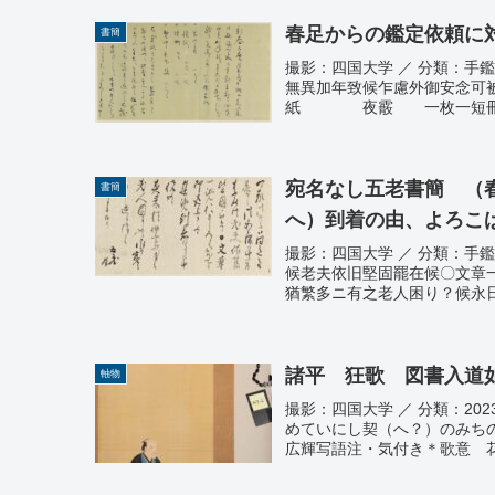
春足からの鑑定依頼に
書簡
撮影：四国大学 ／ 分類：手
無異加年致候乍慮外御安念
紙 夜霰 一枚一短冊
宛名なし五老書簡 （
書簡
へ）到着の由、よろこ
撮影：四国大学 ／ 分類：手
候老夫依旧堅固罷在候〇文章
猶繁多ニ有之老人困り？候
諸平 狂歌 図書入道
軸物
撮影：四国大学 ／ 分
めていにし契（へ？）の
広輝写語注・気付き＊歌意 花