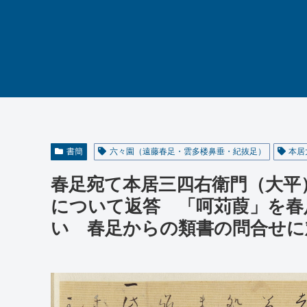
書簡
六々園（遠藤春足・雲多楼鼻垂・紀抜足）
本居
春足宛て本居三四右衛門（大平
について返答 「呵苅葭」を春
い 春足からの類書の問合せに