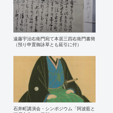
遠藤宇治右衛門宛て本居三四右衛門書簡
（預り申置御詠草とも延引に付）
石井町講演会・シンポジウム「阿波藍と