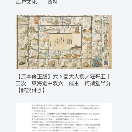
江戸文化」 資料
【原本修正版】六々園大人撰／狂哥五十
三次 東海道中双六 催主 柯撰堂半分
【解説付き】