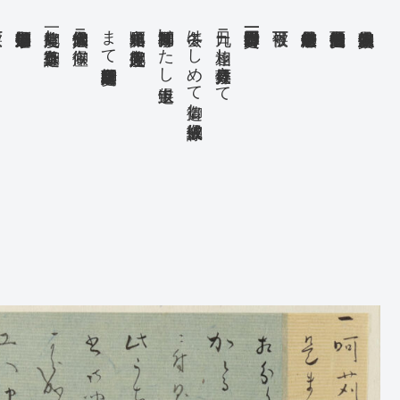
一此度御遣し之御詠草疑条
承知候入御念候儀ニ御座候
まて御延引御断之段委細致
処其頃相届キ御入手之趣此度
草御柳問等拝見いたし返上申候
去冬はしめて御遣し被成候御詠
九日ニ相達し辱致拝見候さて