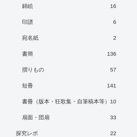
錦絵
16
印譜
6
宛名紙
2
書簡
136
摺りもの
57
短冊
141
書冊（版本・狂歌集・自筆稿本等）
10
扇面・団扇
33
探究レポ
22