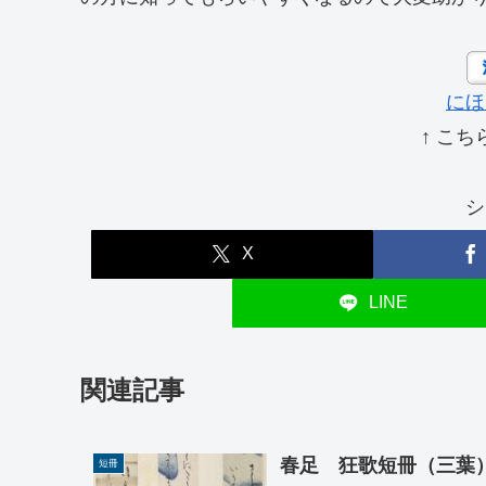
にほ
↑ こち
シ
X
LINE
関連記事
春足 狂歌短冊（三葉
短冊