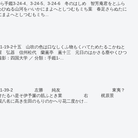
手鑑3-24-4、3-24-5、3-24-6 冬のはしめ 智芳庵君をとふら
わひぬる山河をハいかにまよへとしつむもミち葉 春足さらぬたに
まよへとしつむもミち...
鑑1-19-2十五ゝ山吹の色は口なしくふ物もくハてためたるこかねと
屋 弘器 信州松代 蘭薫亭 薫十三ゝ元日のはかさる塵やくひつ
：四国大学 ／ 分類：手鑑1-...
 分類：手鑑1-39-2 左勝 純友 東夷？
ひかけたるハ是そ伊予簾の筋ふとき業 右 梶原景
高き生田のもりのかへり花二度かけ...