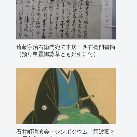
遠藤宇治右衛門宛て本居三四右衛門書簡
（預り申置御詠草とも延引に付）
石井町講演会・シンポジウム「阿波藍と