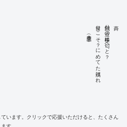
季鷹（？）
留りこそ？にめてた鴈けれ
朝㒵ハ道の千種に匂へと？
しています。クリックで応援いただけると、たくさん
ります。