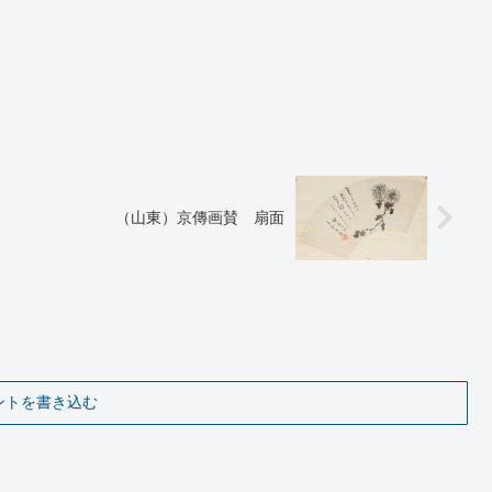
（山東）京傳画賛 扇面
ントを書き込む