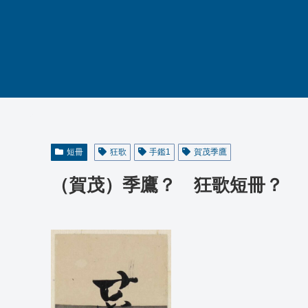
短冊
狂歌
手鑑1
賀茂季鷹
（賀茂）季鷹？ 狂歌短冊？