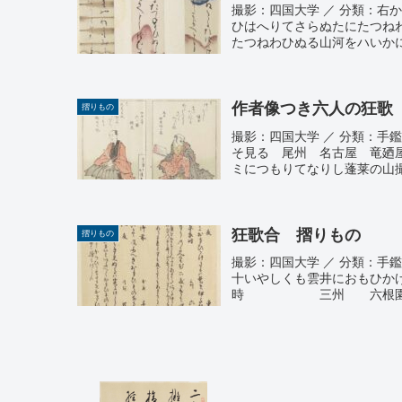
撮影：四国大学 ／ 分類：右から
ひはへりてさらぬたにたつね
たつねわひぬる山河をハいかに
作者像つき六人の狂歌
摺りもの
撮影：四国大学 ／ 分類：手
そ見る 尾州 名古屋 竜廼
ミにつもりてなりし蓬莱の山撮影
狂歌合 摺りもの
摺りもの
撮影：四国大学 ／
十いやしくも雲井におも
時 三州 六根園八名に