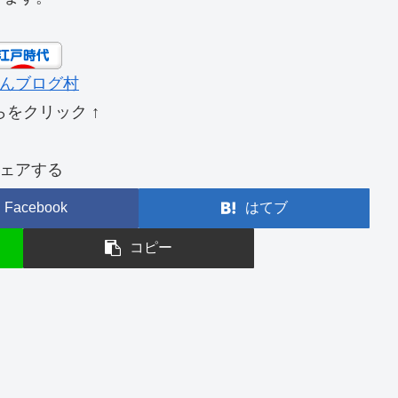
んブログ村
らをクリック ↑
ェアする
Facebook
はてブ
コピー
）