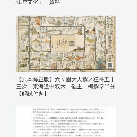
江戸文化」 資料
【原本修正版】六々園大人撰／狂哥五十
三次 東海道中双六 催主 柯撰堂半分
【解説付き】