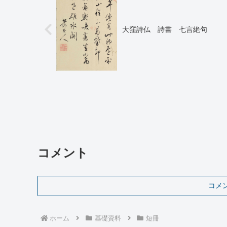
大窪詩仏 詩書 七言絶句
コメント
コメ
ホーム
基礎資料
短冊