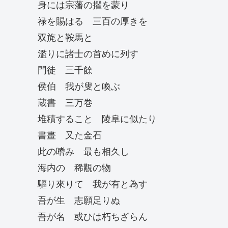
身には宗藩の擢を蒙り
禄を賜はる 三百の厚きを
双旄と鞍馬と
濫りに諸士の首めに列す
門徒 三千餘
侯伯 我が叟と喚ぶ
蔵書 三万巻
堆積すること 陵阜に似たり
書畫 又た金石
此の嗜み 最も相久し
海内の 稀覯の物
驅り來りて 我が有と為す
吾が生 志願足りぬ
吾が名 或ひは朽ちざらん