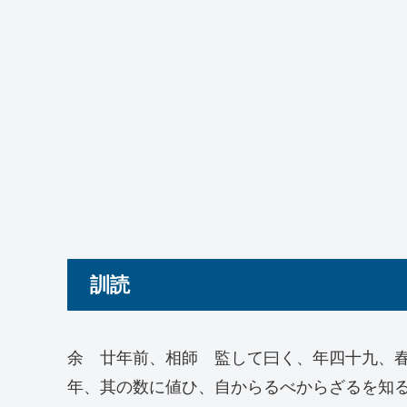
訓読
余 廿年前、相師 監して曰く、年四十九、
年、其の数に値ひ、自からるべからざるを知