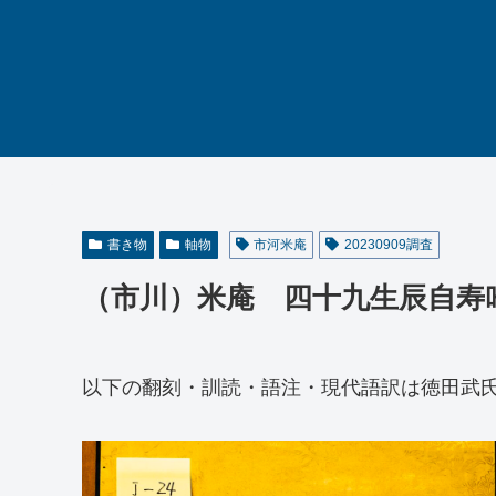
書き物
軸物
市河米庵
20230909調査
（市川）米庵 四十九生辰自寿
以下の翻刻・訓読・語注・現代語訳は徳田武