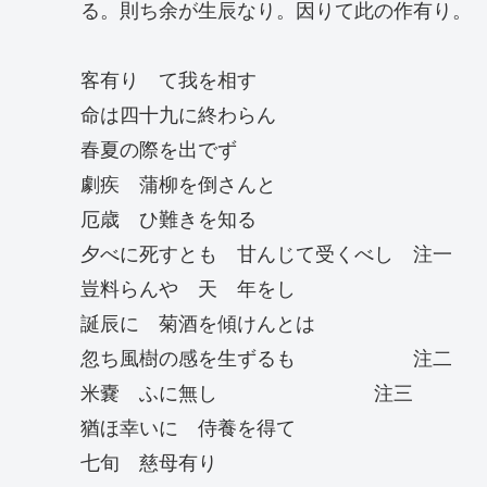
る。則ち余が生辰なり。因りて此の作有り。
客有り て我を相す
命は四十九に終わらん
春夏の際を出でず
劇疾 蒲柳を倒さんと
厄歳 ひ難きを知る
夕べに死すとも 甘んじて受くべし 注一
豈料らんや 天 年をし
誕辰に 菊酒を傾けんとは
忽ち風樹の感を生ずるも 注二
米嚢 ふに無し 注三
猶ほ幸いに 侍養を得て
七旬 慈母有り