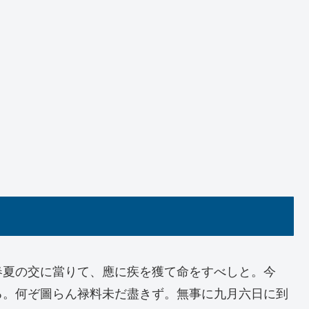
春夏の交に當りて、應に疾を獲て命をすべしと。今
る。何ぞ圖らん禄料未だ盡きず。無事に九月六日に到