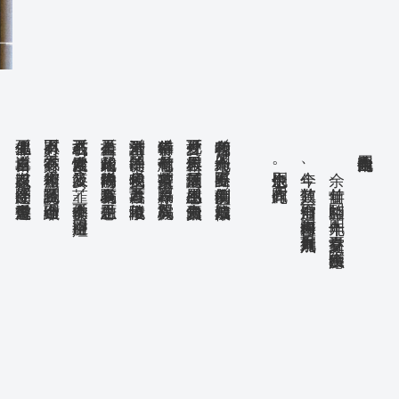
更生似非偶／自幸還自喜／以之報親友／従今屡開筵／耆耄重幾壽
有田不必買／有銭不必守／相術今無靈／且免閻羅誘／續命雖不理
吾名或不朽／性自愛寒素／麥飯及 韮／肉食非不供／羶腥不邊口
書畫又金石／此嗜最相久／海内稀覯物／驅來為我有／吾生志願足
濫列諸士首／門徒三千餘／侯伯喚我叟／蔵書三万巻／堆積似陵阜
猶幸得侍養／七旬有慈母／身蒙宗藩擢／賜禄三百厚／双旄與鞍馬
夕死可甘受／豈料天假年／誕辰傾菊酒／忽生風樹感／米嚢無由負
有客曽相我／命終四十九／不出春夏際／劇疾倒蒲柳／厄歳知難禳
則余生辰也。因有此作。
今年、値其数、自知不可逭。何圖禄料未盡。無事到九月六日。
余 廿年前、相師監曰、年四十九、當春夏之交、應獲疾隕命。
四十九生辰自壽吟