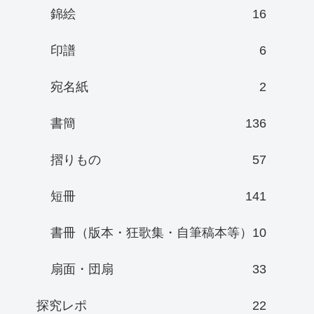
錦絵
16
印譜
6
宛名紙
2
書簡
136
摺りもの
57
短冊
141
書冊（版本・狂歌集・自筆稿本等）
10
扇面・団扇
33
探究レポ
22