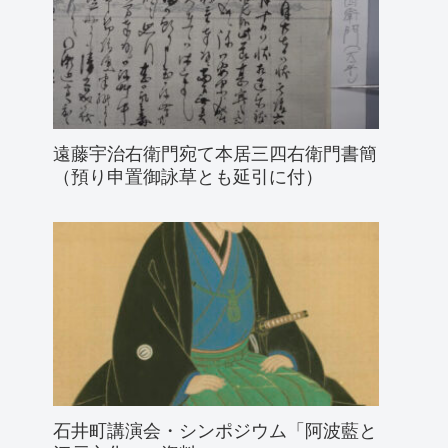
遠藤宇治右衛門宛て本居三四右衛門書簡
（預り申置御詠草とも延引に付）
石井町講演会・シンポジウム「阿波藍と