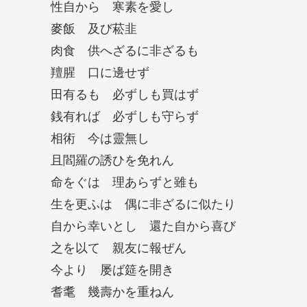
性自から 寒素を愛し
麥飯 及び菘韭
肉食 供へざるに非ざるも
羶腥 口に邊せず
田有るも 必ずしも買はず
銭有れば 必ずしも守らず
相術 今は靈無し
且閻羅の誘ひを免れん
命をぐは 理あらずと雖も
生を更ふは 偶に非ざるに似たり
自から幸いとし 還た自から喜び
之を以て 親友に報ぜん
今より 屡ば筵を開き
耆耄 幾壽かを重ねん