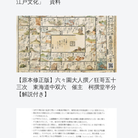
江戸文化」 資料
【原本修正版】六々園大人撰／狂哥五十
三次 東海道中双六 催主 柯撰堂半分
【解説付き】