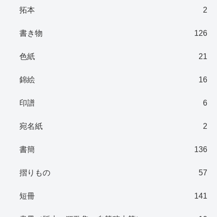
拓本
2
書き物
126
色紙
21
錦絵
16
印譜
6
宛名紙
2
書簡
136
摺りもの
57
短冊
141