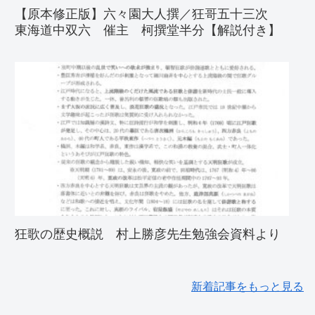
【原本修正版】六々園大人撰／狂哥五十三次
東海道中双六 催主 柯撰堂半分【解説付き】
狂歌の歴史概説 村上勝彦先生勉強会資料より
新着記事をもっと見る