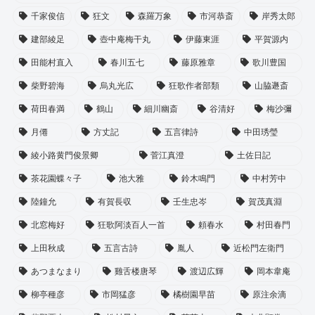
千家俊信
狂文
森羅万象
市河恭斎
岸秀太郎
建部綾足
壺中庵梅干丸
伊藤東涯
平賀源内
田能村直入
春川五七
藤原雅章
歌川豊国
柴野碧海
烏丸光広
狂歌作者部類
山脇遯斎
荷田春満
鶴山
細川幽斎
谷清好
梅沙彌
月僊
方丈記
五言律詩
中田琇瑩
綾小路黄門俊景卿
菅江真澄
土佐日記
茶花園蝶々子
池大雅
鈴木鳴門
中村芳中
陸鐘允
有賀長収
壬生忠岑
賀茂真淵
北窓梅好
狂歌阿淡百人一首
頼春水
村田春門
上田秋成
五言古詩
胤人
近松門左衛門
あつまなまり
雞舌楼唐琴
渡辺広輝
岡本韋庵
柳亭種彦
市岡猛彦
橘樹園早苗
原注余滴