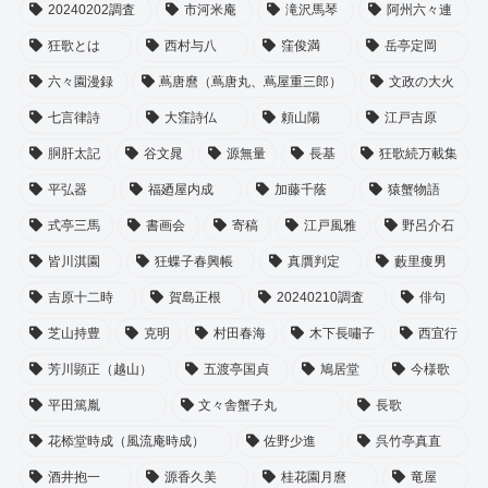
20240202調査
市河米庵
滝沢馬琴
阿州六々連
狂歌とは
西村与八
窪俊満
岳亭定岡
六々園漫録
蔦唐麿（蔦唐丸、蔦屋重三郎）
文政の大火
七言律詩
大窪詩仏
頼山陽
江戸吉原
胴肝太記
谷文晁
源無量
長基
狂歌続万載集
平弘器
福廼屋内成
加藤千蔭
猿蟹物語
式亭三馬
書画会
寄稿
江戸風雅
野呂介石
皆川淇園
狂蝶子春興帳
真贋判定
藪里痩男
吉原十二時
賀島正根
20240210調査
俳句
芝山持豊
克明
村田春海
木下長嘯子
西宜行
芳川顕正（越山）
五渡亭国貞
鳩居堂
今様歌
平田篤胤
文々舎蟹子丸
長歌
花㮇堂時成（風流庵時成）
佐野少進
呉竹亭真直
酒井抱一
源香久美
桂花園月麿
竜屋