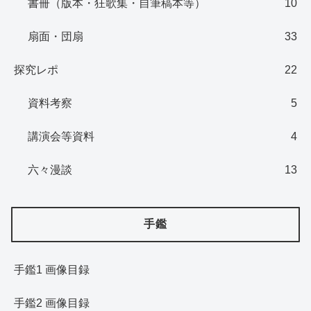
書冊（版本・狂歌集・自筆稿本等）
10
扇面・団扇
33
探究レポ
22
資料考察
5
講演会等資料
4
六々漫談
13
手鑑
手鑑1 画像目録
手鑑2 画像目録