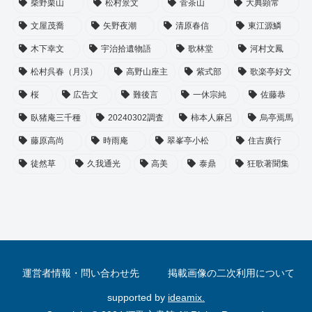
柴野栗山
松村景文
菅茶山
大典顕常
文屋茂喬
矢野夜潮
清原春信
東江源鱗
木下幸文
宇治拾遺物語
歌林堂
河村文鳳
松村呉春（月渓）
高野山座主
紫式部
歌楽亭好文
桜
広告文
難後言
一休宗純
佐藤恭
臥猪庵三千種
20240302調査
柿本人麻呂
烏亭焉馬
藤原高尚
時雨庵
翠峯亭小松
住吉廣行
徒然草
久我通光
高美
泰鼎
狂歌著聞集
運営者情報・問い合わせ先
掲載画像の二次利用について
supported by
ideamix.