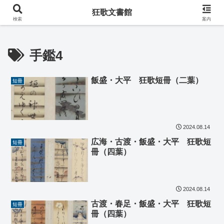
阿波の狂歌師・遠藤春足コレクション
狂歌文書館
検索
案内
手鑑4
飯盛・大平 狂歌短冊（二葉）
短冊
2024.08.14
広海・古渡・飯盛・大平 狂歌短
短冊
冊（四葉）
2024.08.14
古渡・春足・飯盛・大平 狂歌短
短冊
冊（四葉）