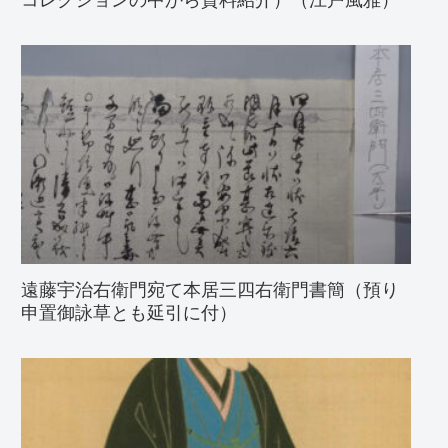
遠藤宇治右衛門宛て本居三四右衛門書簡（預り
申置御詠草とも延引に付）