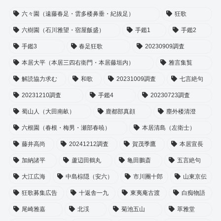
六々園（遠藤春足・雲多楼鼻垂・紀抜足）
狂歌
六樹園（石川雅望・宿屋飯盛）
手鑑1
手鑑2
手鑑3
春足狂歌
20230909調査
本居大平（本居三四右衛門・本居藤垣内）
雅言集覧
解読協力求む
和歌
20231009調査
七言絶句
20231210調査
手鑑4
20230723調査
蜀山人（大田南畝）
鹿都部真顔
塵外楼清澄
六根園（春根・梅男・瀬部春暁）
本居清島（左衛士）
藤井高尚
20241212調査
賀茂季鷹
本居宣長
加納諸平
蘆辺田鶴丸
亀田鵬斎
五言絶句
大江広海
中島棕隠（安六）
市川團十郎
山東京伝
狂歌募集広告
十返舎一九
東夷庵古渡
白痴物語
尾崎雅嘉
北渓
菊池五山
萃雅堂