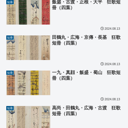
飯盛・古渡・正根・大平 狂歌短
短冊
冊（四葉）
2024.08.13
田鶴丸・広海・京傳・長基 狂歌
短冊
短冊（四葉）
2024.08.13
一九・真顔・飯盛・蜀山 狂歌短
短冊
冊（四葉）
2024.08.13
高尚・田鶴丸・広海・古渡 狂歌
短冊
短冊（四葉）