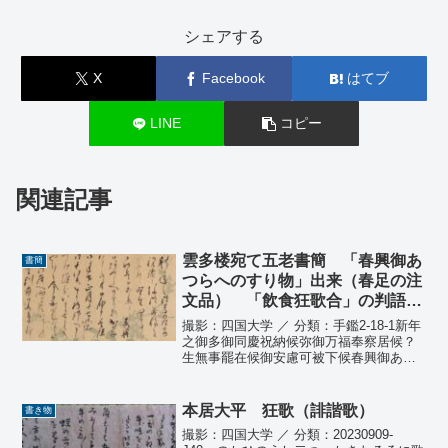
シェアする
X
Facebook
はてブ
LINE
コピー
関連記事
雲多楼宛て五老書簡 「春興御あ
書簡
つらへのすり物」出来（春足の注
文品） 「飲食狂歌合」の判語
「かほる」の仮字他用字について
撮影：四国大学 ／ 分類：手鑑2-18-1新年
の春足の質問に対する回答
之御多御同慶祝納候弥御万福奉察居候？
生無事罷在候御安慮可被下候春興御あつ
らへのすり物出来いたし候ニ付御届申上
候但御年書正月十七日ニ着いたし同十八
日ニすり物師へ申つけ？分いそかせ候て
本居大平 狂歌（誹諧歌）
書き物
やうやう今日出...
撮影：四国大学 ／ 分類：20230909-