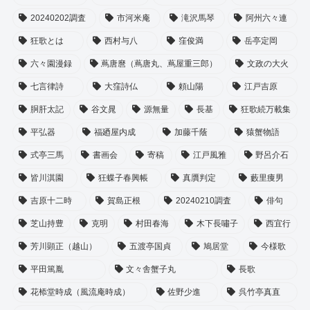
20240202調査
市河米庵
滝沢馬琴
阿州六々連
狂歌とは
西村与八
窪俊満
岳亭定岡
六々園漫録
蔦唐麿（蔦唐丸、蔦屋重三郎）
文政の大火
七言律詩
大窪詩仏
頼山陽
江戸吉原
胴肝太記
谷文晁
源無量
長基
狂歌続万載集
平弘器
福廼屋内成
加藤千蔭
猿蟹物語
式亭三馬
書画会
寄稿
江戸風雅
野呂介石
皆川淇園
狂蝶子春興帳
真贋判定
藪里痩男
吉原十二時
賀島正根
20240210調査
俳句
芝山持豊
克明
村田春海
木下長嘯子
西宜行
芳川顕正（越山）
五渡亭国貞
鳩居堂
今様歌
平田篤胤
文々舎蟹子丸
長歌
花㮇堂時成（風流庵時成）
佐野少進
呉竹亭真直