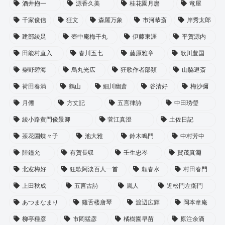
酒井抱一
源香久美
桂花園月麿
竜屋
千家俊信
狂文
森羅万象
市河恭斎
岸秀太郎
建部綾足
壺中庵梅干丸
伊藤東涯
平賀源内
田能村直入
春川五七
藤原雅章
歌川豊国
柴野碧海
烏丸光広
狂歌作者部類
山脇遯斎
荷田春満
鶴山
細川幽斎
谷清好
梅沙彌
月僊
方丈記
五言律詩
中田琇瑩
綾小路黄門俊景卿
菅江真澄
土佐日記
茶花園蝶々子
池大雅
鈴木鳴門
中村芳中
陸鐘允
有賀長収
壬生忠岑
賀茂真淵
北窓梅好
狂歌阿淡百人一首
頼春水
村田春門
上田秋成
五言古詩
胤人
近松門左衛門
あつまなまり
雞舌楼唐琴
渡辺広輝
岡本韋庵
柳亭種彦
市岡猛彦
橘樹園早苗
原注余滴