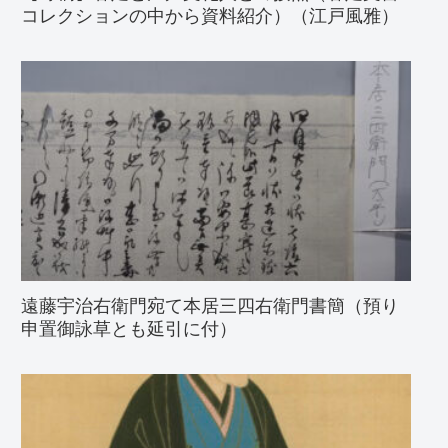
コレクションの中から資料紹介）（江戸風雅）
遠藤宇治右衛門宛て本居三四右衛門書簡（預り
申置御詠草とも延引に付）