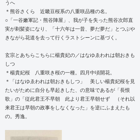
うへ
＊熊谷さくら 近畿豆桜系の八重咲品種の名。
○「一谷嫩軍記・熊谷陣屋」、我が子を失った熊谷次郎直
実が剃髪姿になり、「十六年は一昔、夢だ夢だ」とつぶや
きながら花道を去って行くラストシーンに基づく。
玄宗とあちらこちらに楊貴妃の／はなゆゑわれは朝おきも
しつ
＊楊貴妃桜 八重咲き桜の一種。四月中頃開花。
＊「はなゆゑわれは朝おきもしつ」 美しい楊貴妃桜を見
たいがために自分も早起きした、の意味であるが「長恨
歌」の「従此君王不早朝 此より君王早朝せず （それ以
来君王は早朝の政事をしなくなった」を逆にふまえたも
の。秀逸。