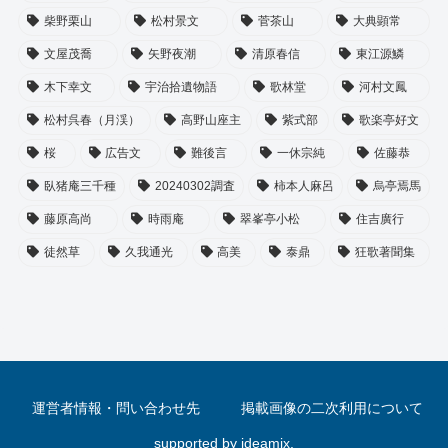
柴野栗山
松村景文
菅茶山
大典顕常
文屋茂喬
矢野夜潮
清原春信
東江源鱗
木下幸文
宇治拾遺物語
歌林堂
河村文鳳
松村呉春（月渓）
高野山座主
紫式部
歌楽亭好文
桜
広告文
難後言
一休宗純
佐藤恭
臥猪庵三千種
20240302調査
柿本人麻呂
烏亭焉馬
藤原高尚
時雨庵
翠峯亭小松
住吉廣行
徒然草
久我通光
高美
泰鼎
狂歌著聞集
運営者情報・問い合わせ先
掲載画像の二次利用について
supported by
ideamix.