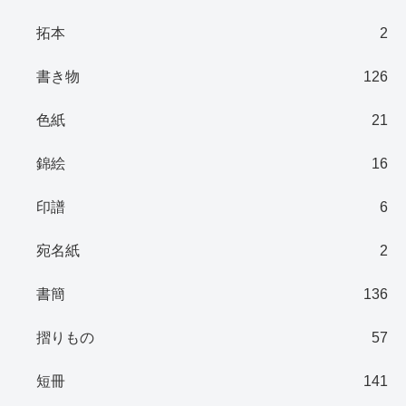
拓本
2
書き物
126
色紙
21
錦絵
16
印譜
6
宛名紙
2
書簡
136
摺りもの
57
短冊
141