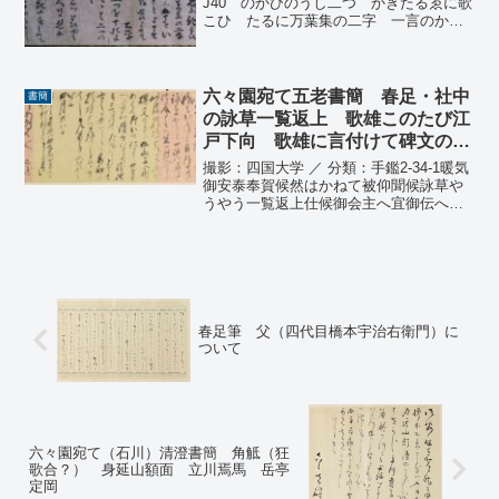
J40 のかひのうし二つ かきたるゑに歌
こひ たるに万葉集の二字 一言のかな
に五十をい 牛 鳴をもとよませ たる
かあるを思ひよせて 大平
角もしは五つを十のよみにしてもゝは二
つの牛のこゑ...
六々園宛て五老書簡 春足・社中
書簡
の詠草一覧返上 歌雄このたび江
戸下向 歌雄に言付けて碑文の事
を菊池五山に依頼 雅言集覧・四
撮影：四国大学 ／ 分類：手鑑2-34-1暖気
之巻出来たので別便で送った
御安泰奉賀候然はかねて被仰聞候詠草や
うやう一覧返上仕候御会主へ宜御伝へ可
被下候此度歌雄君御下向ニて碑文の事五
山子へ承りあはせ即かの仁よりサンカイ
へたのみ清書いたさせ候清池は三月中死
去いたし候より...
春足筆 父（四代目橋本宇治右衛門）に
ついて
六々園宛て（石川）清澄書簡 角觝（狂
歌合？） 身延山額面 立川焉馬 岳亭
定岡