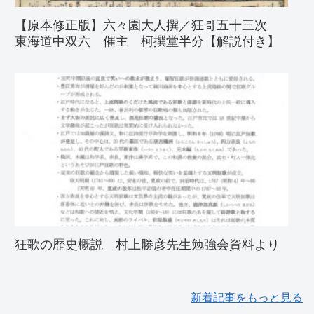
【原本修正版】六々園大人撰／狂哥五十三次
東海道中双六 催主 柯撰堂半分【解説付き】
狂歌の歴史概説 村上勝彦先生勉強会資料より
新着記事をもっと見る