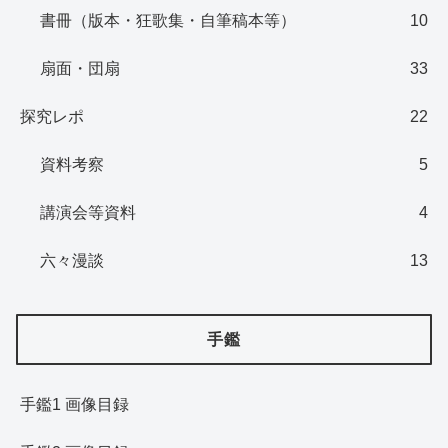
書冊（版本・狂歌集・自筆稿本等）
10
扇面・団扇
33
探究レポ
22
資料考察
5
講演会等資料
4
六々漫談
13
手鑑
手鑑1 画像目録