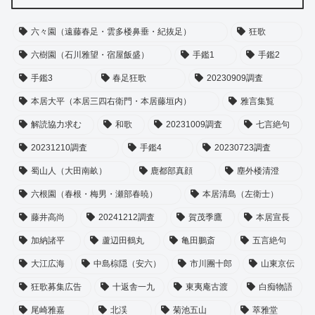
六々園（遠藤春足・雲多楼鼻垂・紀抜足）
狂歌
六樹園（石川雅望・宿屋飯盛）
手鑑1
手鑑2
手鑑3
春足狂歌
20230909調査
本居大平（本居三四右衛門・本居藤垣内）
雅言集覧
解読協力求む
和歌
20231009調査
七言絶句
20231210調査
手鑑4
20230723調査
蜀山人（大田南畝）
鹿都部真顔
塵外楼清澄
六根園（春根・梅男・瀬部春暁）
本居清島（左衛士）
藤井高尚
20241212調査
賀茂季鷹
本居宣長
加納諸平
蘆辺田鶴丸
亀田鵬斎
五言絶句
大江広海
中島棕隠（安六）
市川團十郎
山東京伝
狂歌募集広告
十返舎一九
東夷庵古渡
白痴物語
尾崎雅嘉
北渓
菊池五山
萃雅堂