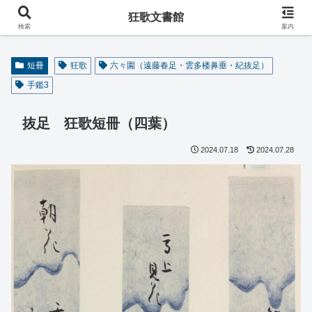
阿波の狂歌師・遠藤春足コレクション
狂歌文書館
検索
案内
短冊
狂歌
六々園（遠藤春足・雲多楼鼻垂・紀抜足）
手鑑3
抜足 狂歌短冊（四葉）
2024.07.18
2024.07.28