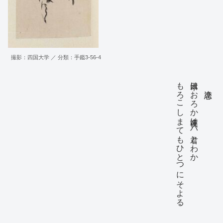
撮影：四国大学 ／ 分類：手鑑3-56-4
もろこしまてもひとつにそよる 抜足
日本はおろか逢夜はハ君とわか
逢恋