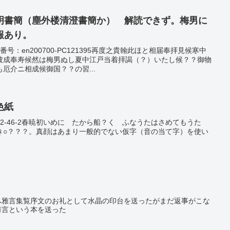
明書簡（塵外楼清澄書簡か） 解読できず。梅男に
報あり。
号：en200700-PC121395再度之貴翰此ほと相届奉拝見候寒中
被成奉寿候然は梅男ぬし夏中江戸当着拝謁（？）いたし候？？御物
厄介ニ相成候御国？？の習...
色紙
鑑2-46-2春暁初いめに たから船？く ふなうたはさめてもうた
き○？？？。真顔はあまり一般的でない仮字（音の当て字）を使い
へ雅言集覧序文のお礼として水晶の印台を送ったがまだ返事がこな
秀言という本を送った