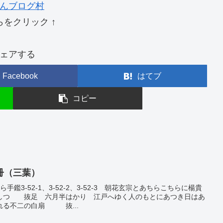
んブログ村
らをクリック ↑
ェアする
Facebook
はてブ
コピー
冊（三葉）
手鑑3-52-1、3-52-2、3-52-3 朝花玄宗とあちらこちらに楊貴
しつ 抜足 六月半はかり 江戸へゆく人のもとにあつき日はあ
れる不二の白扇 抜...