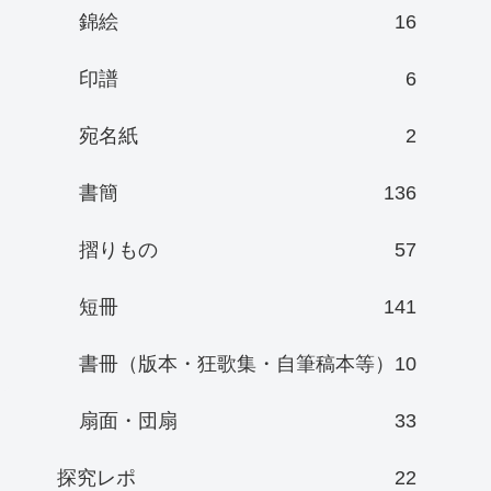
錦絵
16
印譜
6
宛名紙
2
書簡
136
摺りもの
57
短冊
141
書冊（版本・狂歌集・自筆稿本等）
10
扇面・団扇
33
探究レポ
22