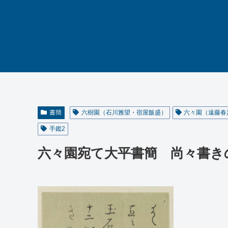
書簡
六樹園（石川雅望・宿屋飯盛）
六々園（遠藤春
手鑑2
六々園宛て大平書簡 尚々書き