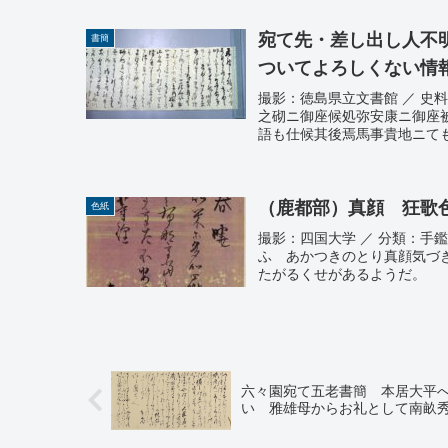
宛て先・差し出し人不
書簡
ついてよろしくない情
撮影：徳島県立文書館 ／ 史料番
之砌ニ御座候処弥安康ニ御座
語も仕候其後焉馬事貴地ニても
（鹿都部）真顔 狂歌
色紙
撮影：四国大学 ／ 分類：手
ふ あかつきのとり真顔気づ
たがるくせがあるようだ。
六々園宛て五老書簡 本居大平
い 雅雄母からお礼として南畝