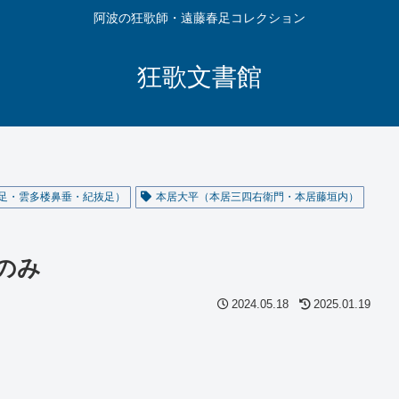
阿波の狂歌師・遠藤春足コレクション
狂歌文書館
足・雲多楼鼻垂・紀抜足）
本居大平（本居三四右衛門・本居藤垣内）
のみ
2024.05.18
2025.01.19