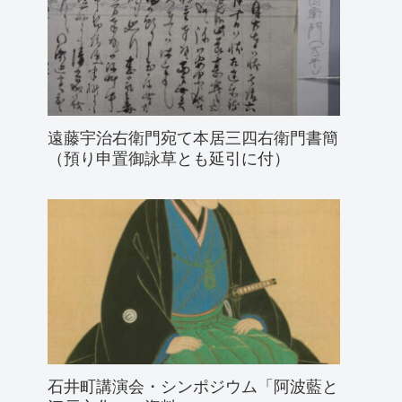
遠藤宇治右衛門宛て本居三四右衛門書簡
（預り申置御詠草とも延引に付）
石井町講演会・シンポジウム「阿波藍と