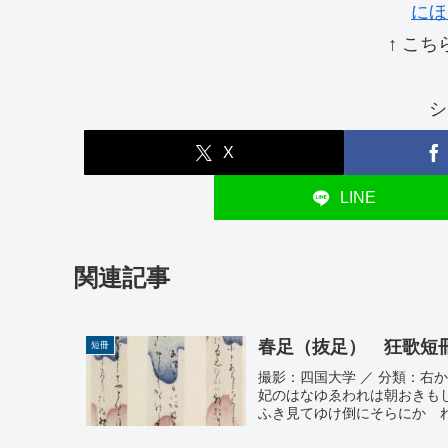
にほ
↑ こち
シ
X
LINE
関連記事
春足（抜足） 狂歌短
短冊
撮影：四国大学 ／ 分類：右から
妃のはなゆゑわれは朝おきも
ふき見てゆけ倒にそらにかゝ