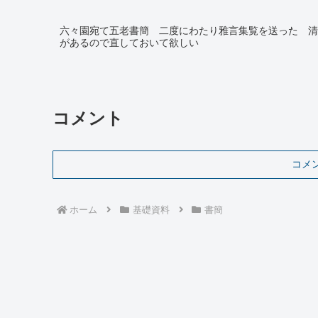
六々園宛て五老書簡 二度にわたり雅言集覧を送った 清
があるので直しておいて欲しい
コメント
コメ
ホーム
基礎資料
書簡