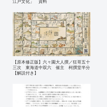
江戸文化」 資料
【原本修正版】六々園大人撰／狂哥五十
三次 東海道中双六 催主 柯撰堂半分
【解説付き】