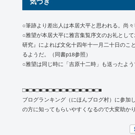
気づき
○筆跡より差出人は本居大平と思われる。尚々
○雅望が本居大平に雅言集覧序文のお礼とし
研究』によれば文化十四年十一月二十日のこ
るようだ。（同書p18参照）
○雅望は同じ時に「吉原十二時」も送ったよ
□■□■□■□■□■□■□■□■□■□■□■□■
ブログランキング（にほんブログ村）に参加
の方に知ってもらいやすくなるので大変助か