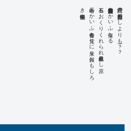
き物御座候
十二時とかいふ作書も見せに来り候おもしろ
玉石もおくりくれられ申候且又よし原
直々文通御座候印台とかいふ角なる
尚々江戸の石川雅望ぬしよりも一？？