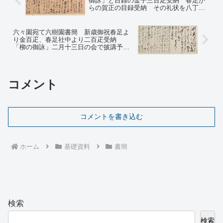
御詠」と目録の金子三百疋受納 春足か
らの賀正の目録受納 その礼状を八丁堀
の春足のお店に送ったが到着が遅れてい
るらしい 百人一首の南北という奴に対
する怒り 他
六々園宛て六樹園書簡 新歳御祝春足よ
り金百疋、春足社中より二百疋受納
「柳の御詠」二月十三日の会で披講予
定 百人一首の南北は至極不埒者 当春
江戸火災おだやかならず
コメント
コメントを書き込む
ホーム
基礎資料
書簡
検索
検索