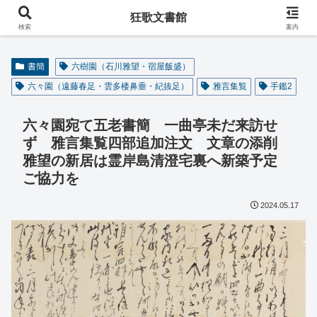
阿波の狂歌師・遠藤春足コレクション
狂歌文書館
検索
案内
書簡
六樹園（石川雅望・宿屋飯盛）
六々園（遠藤春足・雲多楼鼻垂・紀抜足）
雅言集覧
手鑑2
六々園宛て五老書簡 一曲亭未だ来訪せ
ず 雅言集覧四部追加注文 文章の添削
雅望の新居は霊岸島清澄宅裏へ新築予定
ご協力を
2024.05.17