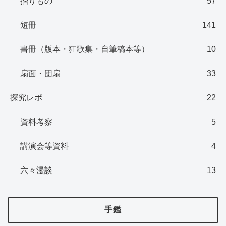
摺りもの
57
短冊
141
書冊（版本・狂歌集・自筆稿本等）
10
扇面・団扇
33
探究レポ
22
資料考察
5
講演会等資料
4
六々漫談
13
手鑑