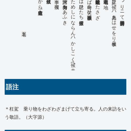
四月十七日 五老
偏ニ諸天の御与力をあふき
のためしにならんハかしこく候へ共
右造立をは思ひたち候彼霊岸
れば時を失ひ候事故強て
と成候事故此時造作いたさざ
に及ひ候へハ見あはせをり候事ニ
宿うつりニて御勝手方困窮
語注
＊枉駕 乗り物をわざわざまげて立ち寄る。人の来訪をい
う敬語。（大字源）