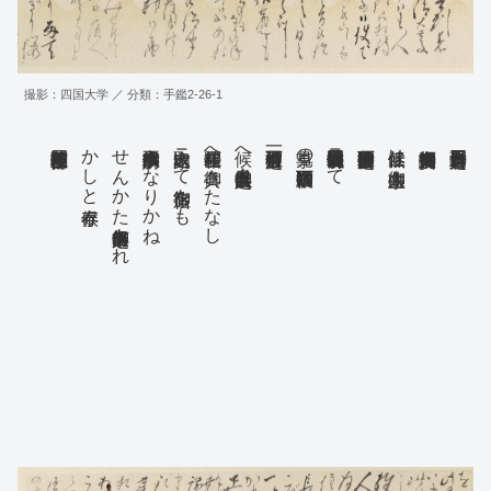
撮影：四国大学 ／ 分類：手鑑2-26-1
かしと奉存候
せんかた無之候何卒御出あれ
不承候故御訪申候事もなりかね
家内取込ニて御旅宿をも
相待罷在候へ共御さたなし
候へ共今以御出無之候日々
見事の鯛御贈被下候而
罷在候処四五日以前御使ニて
仕候然は一曲亭御主人