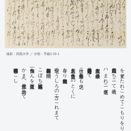
つゝき候て当年ニかぎり桜
江戸表三月前より雨天
差出し此節相届候事と
分すぐニ本八丁堀御店へ
御文章先達而御みせ被下候
此度之便りニ右四部御届
代金一円被遣慥ニ？？仕候
撮影：四国大学 ／ 分類：手鑑2-26-1
執行可申奉存候間すこし
かまへ候尤月並ハ勿論ニて
一箇大伽らんを建立可致と
こぼち取払申候右之跡へ
長屋有之候所朽損し候間
住宅のうしろの方ニこれまて
存をり候侭此節清澄か
人之居所も無之仕合きのとくに
殊ニ毎月之会集ニも供之
之住居御存之通不勝手ニて
此度大望を企候小子楼上
ハまれニ有之候
此節迄日々雨がちニて晴天
を見ずたれこめてこもりをり候