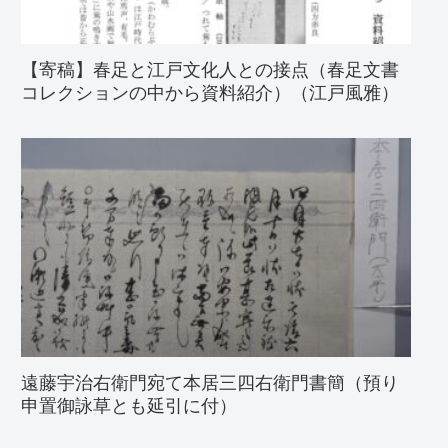
【寄稿】春足と江戸文化人との接点（春足文書
コレクションの中から資料紹介）（江戸風雅）
遠藤宇治右衛門宛て本居三四右衛門書簡（預り
申置御詠草とも延引に付）