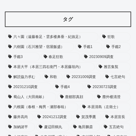
タグ
六々園（遠藤春足・雲多楼鼻垂・紀抜足）
狂歌
六樹園（石川雅望・宿屋飯盛）
手鑑1
手鑑2
手鑑3
春足狂歌
20230909調査
本居大平（本居三四右衛門・本居藤垣内）
雅言集覧
解読協力求む
和歌
20231009調査
七言絶句
20231210調査
手鑑4
20230723調査
蜀山人（大田南畝）
鹿都部真顔
塵外楼清澄
六根園（春根・梅男・瀬部春暁）
本居清島（左衛士）
藤井高尚
20241212調査
賀茂季鷹
本居宣長
加納諸平
蘆辺田鶴丸
亀田鵬斎
五言絶句