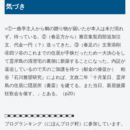
気づき
○①一曲亭主人から鯛の贈り物が届いたが本人は未だ現れ
ず。待っている。②（春足方から）雅言集覧四部追加注
文、代金一円（？）送ってきた。③（春足の）文章添削
④四ツ谷のこれまでの住居が手狭だったため一大決心をし
て霊岸島の清澄宅の裏側に新築することになった。内証が
逼迫しているので天のご加護を待つ（献金の催促か） 粕
谷『石川雅望研究』によれば、文政二年「十月某日、霊岸
島の住居に隠居所（書斎）を建てる。また当日、新居披露
狂歌会を催す。」とある。（p20）
□■□■□■□■□■□■□■□■□■□■□■□■
ブログランキング（にほんブログ村）に参加しています。