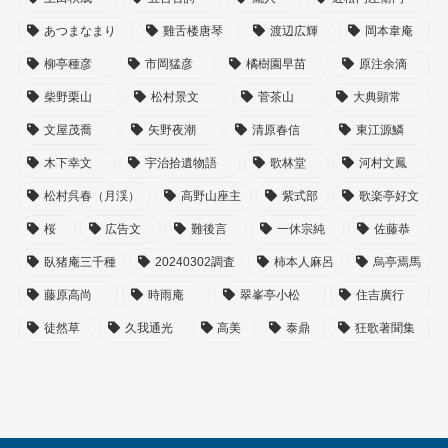
あつまなまり
雞舌楼唐琴
渡辺広輝
岡本韋庵
柳亭種彦
市岡猛彦
橘樹園早苗
原注余滴
柴野栗山
松村景文
菅茶山
大典顕常
文屋茂喬
矢野夜潮
清原春信
東江源鱗
木下幸文
宇治拾遺物語
歌林堂
河村文鳳
松村呉春（月渓）
高野山座主
紫式部
歌楽亭好文
桜
広告文
難後言
一休宗純
佐藤恭
臥猪庵三千種
20240302調査
柿本人麻呂
烏亭焉馬
藤原高尚
時雨庵
翠峯亭小松
住吉廣行
徒然草
久我通光
高美
泰鼎
狂歌著聞集