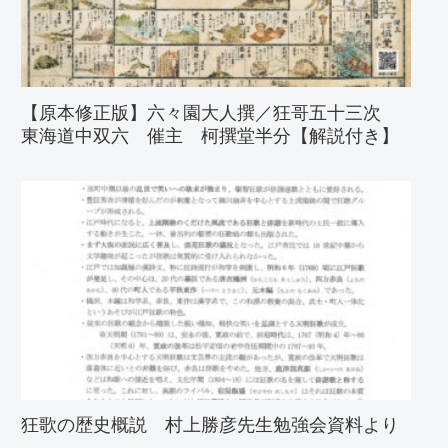
【原本修正版】六々園大人撰／狂哥五十三次
東海道中双六 催主 柯撰堂半分【解説付き】
狂歌の歴史概説 村上勝彦先生勉強会資料より