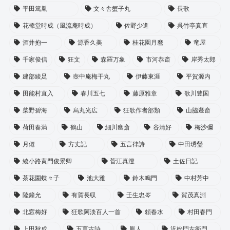
平田篤胤
文々舎蟹子丸
長歌
花㮇堂時成（風流庵時成）
佐野少進
呉竹亭真直
酒井抱一
源香久美
桂花園月麿
竜屋
千家俊信
狂文
森羅万象
市河恭斎
岸秀太郎
建部綾足
壺中庵梅干丸
伊藤東涯
平賀源内
田能村直入
春川五七
藤原雅章
歌川豊国
柴野碧海
烏丸光広
狂歌作者部類
山脇遯斎
荷田春満
鶴山
細川幽斎
谷清好
梅沙彌
月僊
方丈記
五言律詩
中田琇瑩
綾小路黄門俊景卿
菅江真澄
土佐日記
茶花園蝶々子
池大雅
鈴木鳴門
中村芳中
陸鐘允
有賀長収
壬生忠岑
賀茂真淵
北窓梅好
狂歌阿淡百人一首
頼春水
村田春門
上田秋成
五言古詩
胤人
近松門左衛門