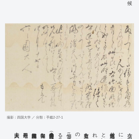
の処ニ引こし候へは度々之
辺ニても度々移居其後只今
候へ共御案内之通り四ツハ谷
この造作の事久々心かけ居
あまさず御出詠被下度希上候
建立之はしたてニもと一会
取集之事ハ不致候へ共此度
まて月並之外ニハ狂歌等
広く造立可仕存候付而ハこれ
撮影：四国大学 ／ 分類：手鑑2-27-1
先御報なから右之一条申上度
追々向暑御自愛（？）可被成候
る事ニ而候
有之候此節ハ右地面明キ地