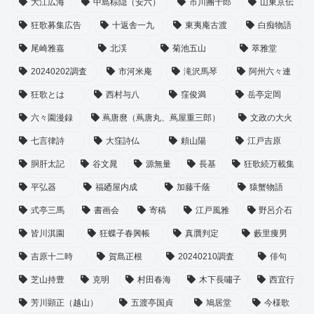
大江広海
中島棕隠（安六）
市川團十郎
山東京伝
狂歌募集広告
十返舎一九
東夷庵古渡
白痴物語
尾崎雅嘉
北渓
菊池五山
萃雅堂
20240202調査
市河米庵
滝沢馬琴
阿州六々連
狂歌とは
西村与八
窪俊満
岳亭定岡
六々園漫録
蔦唐麿（蔦唐丸、蔦屋重三郎）
文政の大火
七言律詩
大窪詩仏
頼山陽
江戸吉原
胴肝太記
谷文晁
源無量
長基
狂歌続万載集
平弘器
福廼屋内成
加藤千蔭
猿蟹物語
式亭三馬
書画会
寄稿
江戸風雅
野呂介石
皆川淇園
狂蝶子春興帳
真贋判定
藪里痩男
吉原十二時
賀島正根
20240210調査
俳句
芝山持豊
克明
村田春海
木下長嘯子
西宜行
芳川顕正（越山）
五渡亭国貞
鳩居堂
今様歌