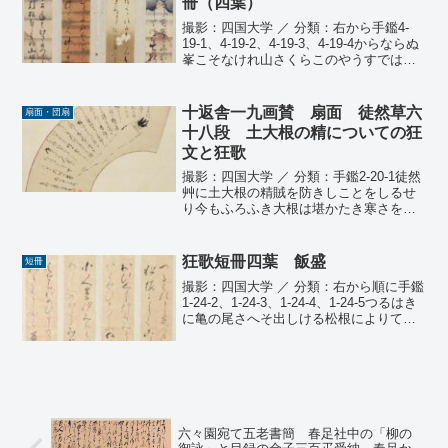
冊（四葉）
撮影：四国大学 ／ 分類：右から手鑑4-
19-1、4-19-2、4-19-3、4-19-4からならぬ
峯こそなけれ山さくらこのやうすでは今
夜？？雪 古渡 月くれなはと何
おもひけんくれぬれとくれぬともなき月
のさやけさ 春足のむとはや喜...
十返舎一九画賛 扇面 徒然草六
扇面・団扇
十八段 土大根の精についての狂
文と狂歌
撮影：四国大学 ／ 分類：手鑑2-20-1徒然
艸に土大根の精賊を防きしことをしるせ
り今もふろふき大根は堪かたき寒さを防
く糠漬となりては沢庵和尚の名誉を顕し
馬附となりては曽我の五郎か勇勢をつた
へ梅漬にさくらの花を咲せ鱠にしら髪の
狂歌短冊四葉 飯盛
短冊
雪をふらす干大...
撮影：四国大学 ／ 分類：右から順に手鑑
1-24-2、1-24-3、1-24-4、1-24-5つるはき
に亀の尾さへそ出しける松根によりてこ
しをするとく 飯盛おひしける竹はみと
りのはやしとてかくやひめてふぬす人も
出つ 飯盛小人島汐みちくれは田...
六々園宛て五老書簡 春足社中の「柳の