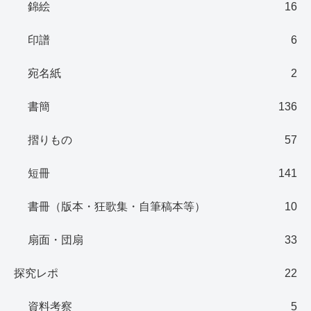
錦絵
16
印譜
6
宛名紙
2
書簡
136
摺りもの
57
短冊
141
書冊（版本・狂歌集・自筆稿本等）
10
扇面・団扇
33
探究レポ
22
資料考察
5