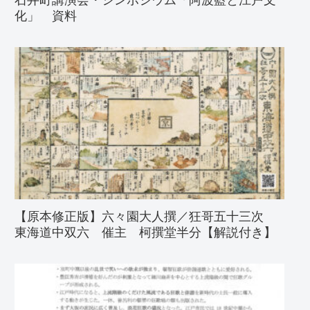
化」 資料
【原本修正版】六々園大人撰／狂哥五十三次
東海道中双六 催主 柯撰堂半分【解説付き】