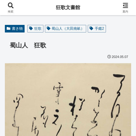
阿波の狂歌師・遠藤春足コレクション
狂歌文書館
検索
案内
書き物
狂歌
蜀山人（大田南畝）
手鑑2
蜀山人 狂歌
2024.05.07