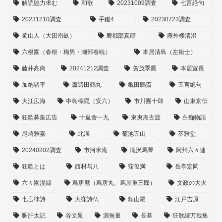
解読協力求む
和歌
20231009調査
七言絶句
20231210調査
手鑑4
20230723調査
蜀山人（大田南畝）
鹿都部真顔
塵外楼清澄
六根園（春根・梅男・瀬部春暁）
本居清島（左衛士）
藤井高尚
20241212調査
賀茂季鷹
本居宣長
加納諸平
蘆辺田鶴丸
亀田鵬斎
五言絶句
大江広海
中島棕隠（安六）
市川團十郎
山東京伝
狂歌募集広告
十返舎一九
東夷庵古渡
白痴物語
尾崎雅嘉
北渓
菊池五山
萃雅堂
20240202調査
市河米庵
滝沢馬琴
阿州六々連
狂歌とは
西村与八
窪俊満
岳亭定岡
六々園漫録
蔦唐麿（蔦唐丸、蔦屋重三郎）
文政の大火
七言律詩
大窪詩仏
頼山陽
江戸吉原
胴肝太記
谷文晁
源無量
長基
狂歌続万載集