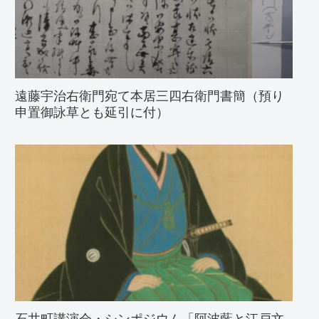
遠藤宇治右衛門宛て本居三四右衛門書簡（預り
申置御詠草とも延引に付）
石井町講演会・シンポジウム「阿波藍と江戸文