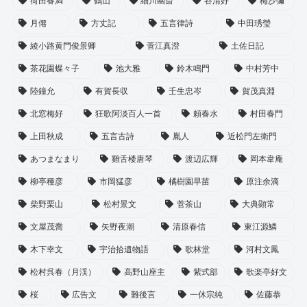
荷田春満
鶴山
細川幽斎
谷清好
梅沙彌
月僊
方丈記
五言律詩
中田琇瑩
綾小路黄門俊景卿
菅江真澄
土佐日記
茶花園蝶々子
池大雅
鈴木鳴門
中村芳中
陸鐘允
有賀長収
壬生忠岑
賀茂真淵
北窓梅好
狂歌阿淡百人一首
頼春水
村田春門
上田秋成
五言古詩
胤人
近松門左衛門
あつまなまり
雞舌楼唐琴
渡辺広輝
岡本韋庵
柳亭種彦
市岡猛彦
橘樹園早苗
原注余滴
柴野栗山
松村景文
菅茶山
大典顕常
文屋茂喬
矢野夜潮
清原春信
東江源鱗
木下幸文
宇治拾遺物語
歌林堂
河村文鳳
松村呉春（月渓）
高野山座主
紫式部
歌楽亭好文
桜
広告文
難後言
一休宗純
佐藤恭