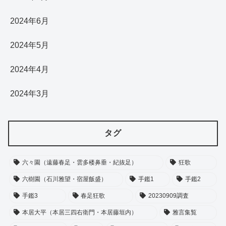
2024年6月
2024年5月
2024年4月
2024年3月
タグ
六々園（遠藤春足・雲多楼鼻垂・紀抜足）
狂歌
六樹園（石川雅望・宿屋飯盛）
手鑑1
手鑑2
手鑑3
春足狂歌
20230909調査
本居大平（本居三四右衛門・本居藤垣内）
雅言集覧