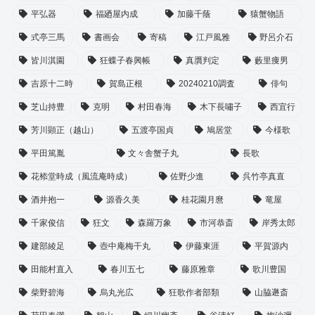
平弘器
福廼屋内成
加藤千蔭
猿蟹物語
式亭三馬
書画会
寄稿
江戸風雅
野呂介石
皆川淇園
狂蝶子春興帳
真贋判定
藪里痩男
吉原十二時
賀島正根
20240210調査
俳句
芝山持豊
克明
村田春海
木下長嘯子
西宜行
芳川顕正（越山）
五渡亭国貞
鳩居堂
今様歌
平田篤胤
文々舎蟹子丸
長歌
花㮇堂時成（風流庵時成）
佐野少進
呉竹亭真直
酒井抱一
源香久美
桂花園月麿
竜屋
千家俊信
狂文
森羅万象
市河恭斎
岸秀太郎
建部綾足
壺中庵梅干丸
伊藤東涯
平賀源内
田能村直入
春川五七
藤原雅章
歌川豊国
柴野碧海
烏丸光広
狂歌作者部類
山脇遯斎