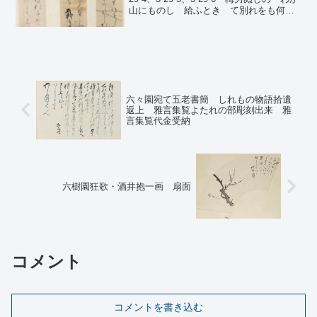
山にものし 給ふときゝて別れをも何を
しむへき師木島のみちのまなひにたちて
ゆく人 春足 朝鶯あかつきをおほえ
ぬころも鶯は梅花の星を載てな
く ...
六々園宛て五老書簡 しれもの物語拾遺
返上 雅言集覧よたれの部彫刻出来 雅
言集覧代金受納
六樹園狂歌・酒井抱一画 扇面
コメント
コメントを書き込む