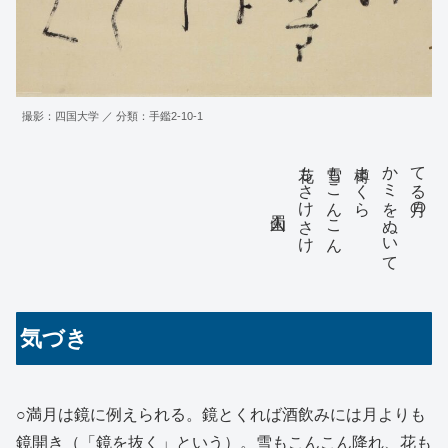
撮影：四国大学 ／ 分類：手鑑2-10-1
蜀山人
花もさけさけ
雪もこんこん
樽まくら
かゝミをぬいて
てる月の
気づき
○満月は鏡に例えられる。鏡とくれば酒飲みには月よりも
鏡開き（「鏡を抜く」という）。雪もこんこん降れ、花も