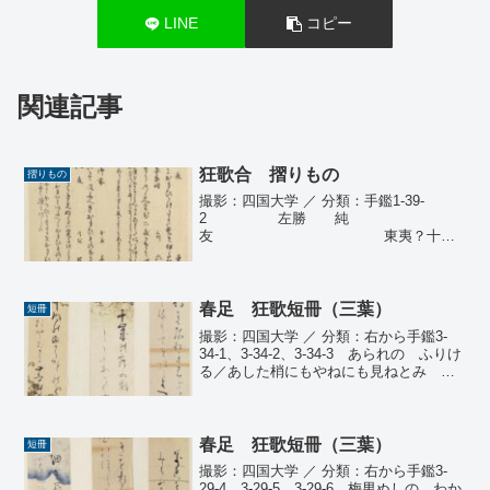
LINE
コピー
関連記事
狂歌合 摺りもの
摺りもの
撮影：四国大学 ／ 分類：手鑑1-39-
2 左勝 純
友 東夷？十い
やしくも雲井におもひかけたるハ是そ伊
予簾の筋ふとき業 右 梶
原景時 三州 六根園八名
に高き生田のもりのかへり花二度かけ...
春足 狂歌短冊（三葉）
短冊
撮影：四国大学 ／ 分類：右から手鑑3-
34-1、3-34-2、3-34-3 あられの ふりけ
る／あした梢にもやねにも見ねとみゝに
のみとまりてそふるよへのあられハ
春足 三木翁の 八十になり／給へる
を ？ふに？？ふて千歳の靏の齢にあや
から...
春足 狂歌短冊（三葉）
短冊
撮影：四国大学 ／ 分類：右から手鑑3-
29-4、3-29-5、3-29-6 梅男ぬしの わか