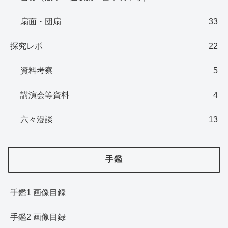
扇面・団扇
33
探究レポ
22
資料考察
5
講演会等資料
4
六々漫談
13
手鑑
手鑑1 画像目録
手鑑2 画像目録