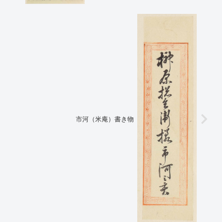
市河（米庵）書き物