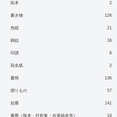
拓本
2
書き物
126
色紙
21
錦絵
16
印譜
6
宛名紙
2
書簡
136
摺りもの
57
短冊
141
書冊（版本・狂歌集・自筆稿本等）
10