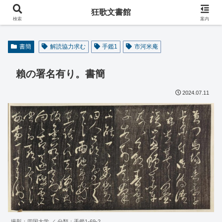
阿波の狂歌師・遠藤春足コレクション
狂歌文書館
検索
案内
書簡
解読協力求む
手鑑1
市河米庵
賴の署名有り。書簡
2024.07.11
撮影：四国大学 ／ 分類：手鑑1-69-2