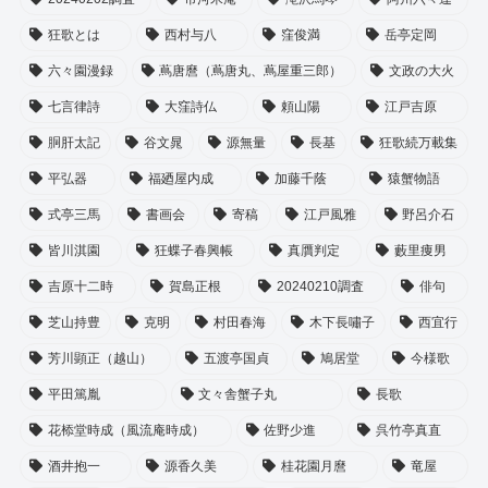
狂歌とは
西村与八
窪俊満
岳亭定岡
六々園漫録
蔦唐麿（蔦唐丸、蔦屋重三郎）
文政の大火
七言律詩
大窪詩仏
頼山陽
江戸吉原
胴肝太記
谷文晁
源無量
長基
狂歌続万載集
平弘器
福廼屋内成
加藤千蔭
猿蟹物語
式亭三馬
書画会
寄稿
江戸風雅
野呂介石
皆川淇園
狂蝶子春興帳
真贋判定
藪里痩男
吉原十二時
賀島正根
20240210調査
俳句
芝山持豊
克明
村田春海
木下長嘯子
西宜行
芳川顕正（越山）
五渡亭国貞
鳩居堂
今様歌
平田篤胤
文々舎蟹子丸
長歌
花㮇堂時成（風流庵時成）
佐野少進
呉竹亭真直
酒井抱一
源香久美
桂花園月麿
竜屋