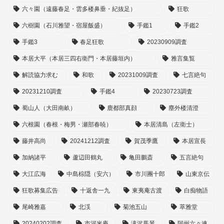
六々園（遠藤春足・雲多楼鼻垂・紀抜足）
狂歌
六樹園（石川雅望・宿屋飯盛）
手鑑1
手鑑2
手鑑3
春足狂歌
20230909調査
本居大平（本居三四右衛門・本居藤垣内）
雅言集覧
解読協力求む
和歌
20231009調査
七言絶句
20231210調査
手鑑4
20230723調査
蜀山人（大田南畝）
鹿都部真顔
塵外楼清澄
六根園（春根・梅男・瀬部春暁）
本居清島（左衛士）
藤井高尚
20241212調査
賀茂季鷹
本居宣長
加納諸平
蘆辺田鶴丸
亀田鵬斎
五言絶句
大江広海
中島棕隠（安六）
市川團十郎
山東京伝
狂歌募集広告
十返舎一九
東夷庵古渡
白痴物語
尾崎雅嘉
北渓
菊池五山
萃雅堂
20240202調査
市河米庵
滝沢馬琴
阿州六々連