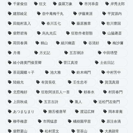
千家俊信
狂文
森羅万象
市河恭斎
岸秀太郎
建部綾足
壺中庵梅干丸
伊藤東涯
平賀源内
田能村直入
春川五七
藤原雅章
歌川豊国
柴野碧海
烏丸光広
狂歌作者部類
山脇遯斎
荷田春満
鶴山
細川幽斎
谷清好
梅沙彌
月僊
方丈記
五言律詩
中田琇瑩
綾小路黄門俊景卿
菅江真澄
土佐日記
茶花園蝶々子
池大雅
鈴木鳴門
中村芳中
陸鐘允
有賀長収
壬生忠岑
賀茂真淵
北窓梅好
狂歌阿淡百人一首
頼春水
村田春門
上田秋成
五言古詩
胤人
近松門左衛門
あつまなまり
雞舌楼唐琴
渡辺広輝
岡本韋庵
柳亭種彦
市岡猛彦
橘樹園早苗
原注余滴
柴野栗山
松村景文
菅茶山
大典顕常