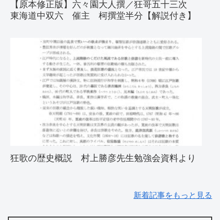
【原本修正版】六々園大人撰／狂哥五十三次
東海道中双六 催主 柯撰堂半分【解説付き】
狂歌の歴史概説 村上勝彦先生勉強会資料より
新着記事をもっと見る