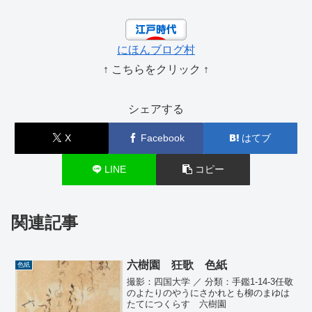
にほんブログ村
↑ こちらをクリック ↑
シェアする
X
Facebook
はてブ
LINE
コピー
関連記事
六樹園 狂歌 色紙
色紙
撮影：四国大学 ／ 分類：手鑑1-14-3任敬
のよたりのやうにさかれとも柳のまゆは
たてにつくらす 六樹園