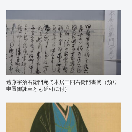
遠藤宇治右衛門宛て本居三四右衛門書簡（預り
申置御詠草とも延引に付）