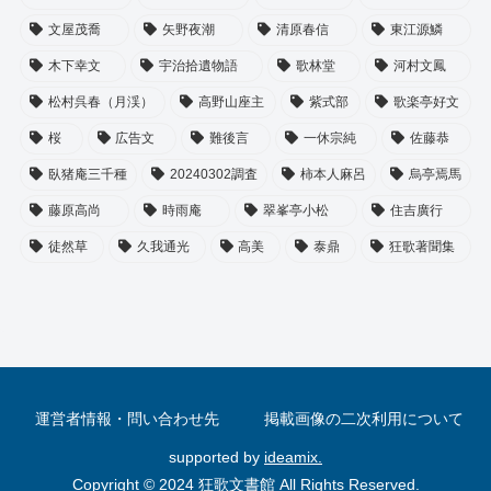
文屋茂喬
矢野夜潮
清原春信
東江源鱗
木下幸文
宇治拾遺物語
歌林堂
河村文鳳
松村呉春（月渓）
高野山座主
紫式部
歌楽亭好文
桜
広告文
難後言
一休宗純
佐藤恭
臥猪庵三千種
20240302調査
柿本人麻呂
烏亭焉馬
藤原高尚
時雨庵
翠峯亭小松
住吉廣行
徒然草
久我通光
高美
泰鼎
狂歌著聞集
運営者情報・問い合わせ先
掲載画像の二次利用について
supported by
ideamix.
Copyright © 2024 狂歌文書館 All Rights Reserved.