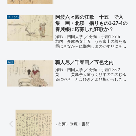
阿波六々園の狂歌 十五ゝで入
摺りもの
集 画・北渓 摺りもの1-27-4の
春興帳に応募した狂歌か？
撮影：四国大学 ／ 分類：手鑑1-27-5
郡内 多庫糸女十五ゝうら富士の着たる
霞はさなからに郡内しまのかすりにそひ
く 阿波／六々園十五ゝ源氏なる若菜
つむ頃鞠よりも風にくるへるから猫柳十
五ゝ春の野に若菜をつめハ雪消にてわか
職人尽／千春画／五色之内
錦絵
衣手もおひたし...
撮影：四国大学 ／ 分類：手鑑1-35-2
黄 黄鳥亭大道うくひすのこのむゆ
ゑにやさゝとよひきとよひ梅かもしこと
そする 俳諧歌場 真顔青柳もきハ
むはかりににほふなり酒漉袋えたにほす
日は撮影：四国大学 ／ 分類：手鑑1-35-
3 白 ...
（市河）米庵・書簡