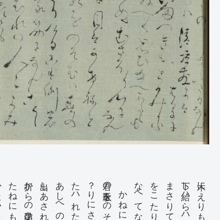
折からの山々笑ひ筆（学？）の
君の玉歌をのそむハ春の