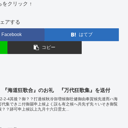
らをクリック ↑
ェアする
Facebook
はてブ
コピー
 『海道狂歌合』のお礼 『万代狂歌集』を送付
鑑2-2-4其後？御？？打過候秋冷弥増候御壮健御由奉賀候先達而ハ海
万代集できニ付御届申上候よく誤も有之候へ共先ず先々いそき御覧
？？跡可申上候以上九月十六日雲太...