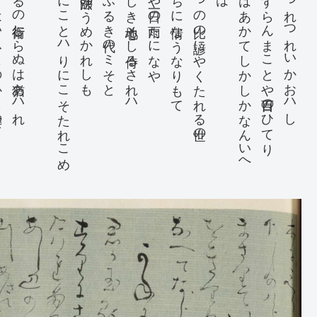
去年の
はるの行衛しらぬは猶あハれ
け
に
こ
と
ハ
り
に
こ
そ
た
れ
こ
め
吉田の法師のうめかれしも
何事もふるき代のミそと
ましき心地そし侍るされハ
行にや一日の雨たになや
人心せちに情なうなりもて
いつの比の諺にやくたれる世の
に
は
あ
か
て
し
か
し
か
な
ん
い
へ
る
ますらんまことや百日のひてり
春雨のつれつれいかゝおハし