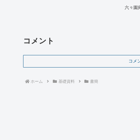
六々園
コメント
コメ
ホーム
基礎資料
書簡