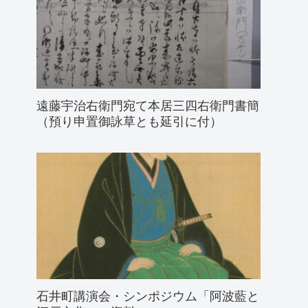
遠藤宇治右衛門宛て本居三四右衛門書簡
（預り申置御詠草とも延引に付）
石井町講演会・シンポジウム「阿波藍と