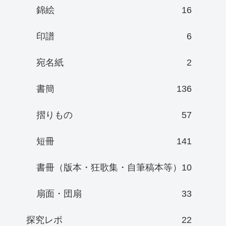
錦絵
16
印譜
6
宛名紙
2
書簡
136
摺りもの
57
短冊
141
書冊（版本・狂歌集・自筆稿本等）
10
扇面・団扇
33
探究レポ
22