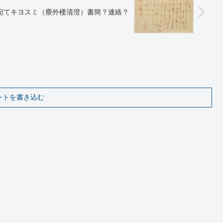
宛てキヨスミ（塵外楼清澄）書簡？連絡？
ントを書き込む