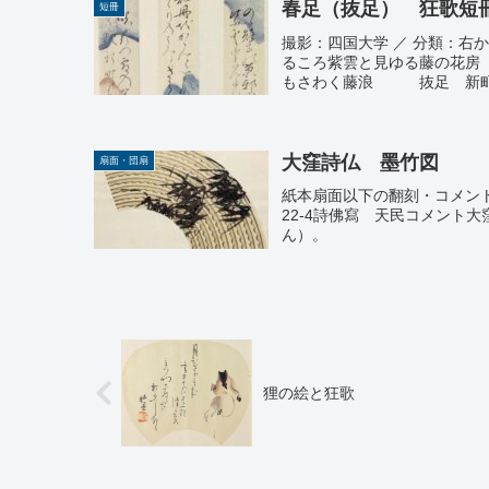
春足（抜足） 狂歌短
短冊
撮影：四国大学 ／ 分類：右から
るころ紫雲と見ゆる藤の花
もさわく藤浪 抜足 新町に
大窪詩仏 墨竹図
扇面・団扇
紙本扇面以下の翻刻・コメント
22-4詩佛寫 天民コメント
ん）。
狸の絵と狂歌