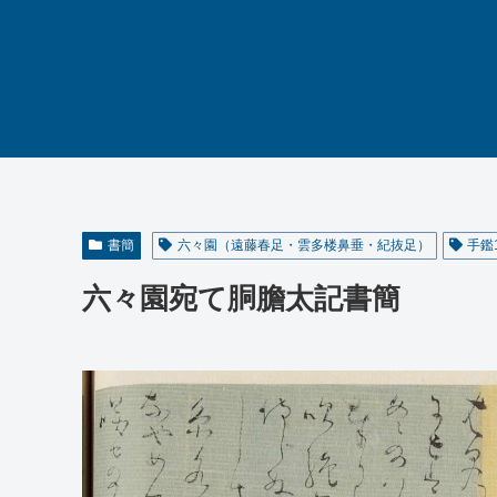
書簡
六々園（遠藤春足・雲多楼鼻垂・紀抜足）
手鑑
六々園宛て胴膽太記書簡