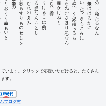
になん
たねにもとおくり奉るもいと
出しあされ歌ともすりものせしを
あしへのむれの人々よみ
たハれたる筋になんことし
？りにさりけるこは例の
かねに目はかけねと
なへてならぬむさほり心になん
をこたりぬへく思ひ給へらるゝも
まさりていたつきもとみに
下し給ハらハ清涼敷にははるかに
木にえりものし給ふたるなん
しています。クリックで応援いただけると、たくさん
ります。
んブログ村