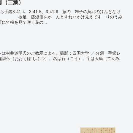
冊（三葉）
手鑑3-41-4、3-41-5、3-41-6 藤のゝ雉子の莫耶のけんとなけ
房 抜足 藤短冊をかゝんとすれハかけ見えてすゝりのうみ
て桜を見て咲く花の...
は村井道明氏のご教示による。撮影：四国大学 ／ 分類：手鑑1-
大窪詩仏（おおくぼ しぶつ）。名は行（こう）。字は天民（てんみ