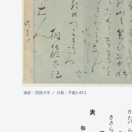
撮影：四国大学 ／ 分類：手鑑1-43-1
御もとへ
胴膽太記
穴かしこや