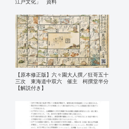
江戸文化」 資料
【原本修正版】六々園大人撰／狂哥五十
三次 東海道中双六 催主 柯撰堂半分
【解説付き】