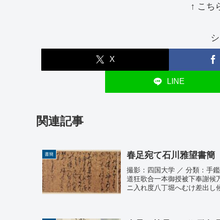
↑ こち
シ
X
LINE
関連記事
春足宛て石川雅望書簡
書簡
撮影：四国大学 ／ 分類：手
道狂歌合一本御授被下奉謝候
ニ入れ度八丁堀へむけ差出し候