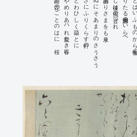
咲せ給ふ花のことのはに 桜
なやめりあハれ愛たき春に
糸水いとわひしく頭ことに
しさにふりくらす軒の
侍らぬにそあまりのさうさう
吹続て御ありさまをも承り
奉りし後は風の音つれ
冬給ハりたる御消息のいらへ
にとはいふものから