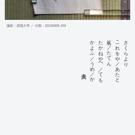
撮影：四国大学 ／ 分類：20230909-J59
六々園
かよふ／うめ／かゝ
たかねやへ／ても
名に／たてん
これをや／あたと
さくらより