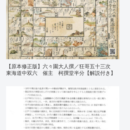
【原本修正版】六々園大人撰／狂哥五十三次
東海道中双六 催主 柯撰堂半分【解説付き】