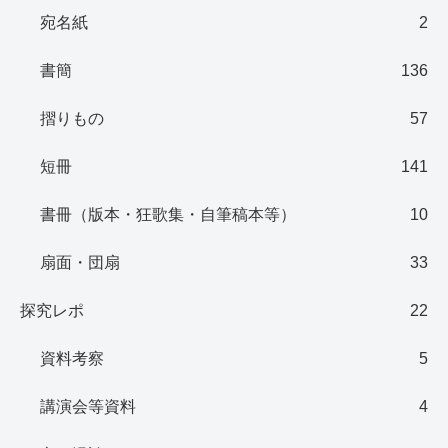
宛名紙
2
書簡
136
摺りもの
57
短冊
141
書冊（版本・狂歌集・自筆稿本等）
10
扇面・団扇
33
探究レポ
22
資料考察
5
講演会等資料
4