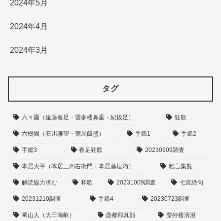
2024年5月
2024年4月
2024年3月
タグ
六々園（遠藤春足・雲多楼鼻垂・紀抜足）
狂歌
六樹園（石川雅望・宿屋飯盛）
手鑑1
手鑑2
手鑑3
春足狂歌
20230909調査
本居大平（本居三四右衛門・本居藤垣内）
雅言集覧
解読協力求む
和歌
20231009調査
七言絶句
20231210調査
手鑑4
20230723調査
蜀山人（大田南畝）
鹿都部真顔
塵外楼清澄