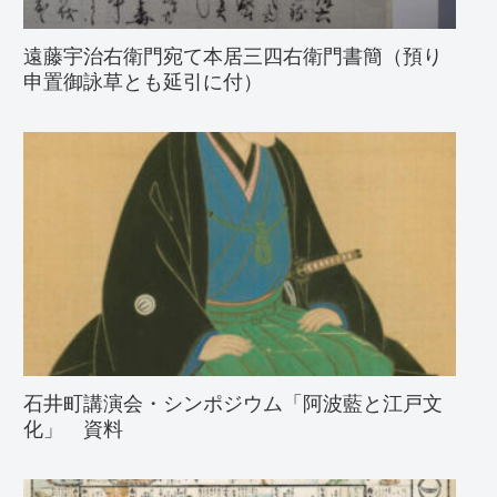
遠藤宇治右衛門宛て本居三四右衛門書簡（預り
申置御詠草とも延引に付）
石井町講演会・シンポジウム「阿波藍と江戸文
化」 資料