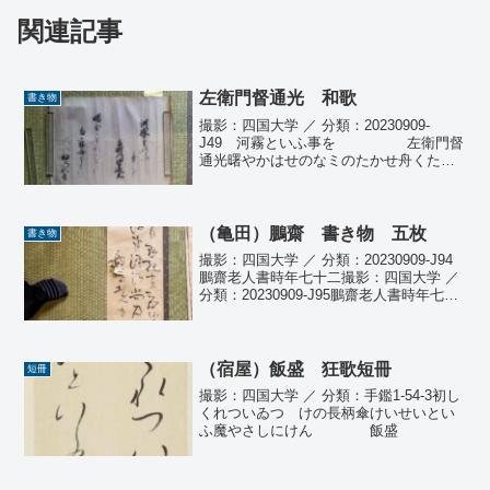
関連記事
左衛門督通光 和歌
書き物
撮影：四国大学 ／ 分類：20230909-
J49 河霧といふ事を 左衛門督
通光曙やかはせのなミのたかせ舟くたす
か人の袖の秋霧語注・気付き○左衛門督通
光 久我通光 鎌倉前期の公卿、歌人、
内大臣。（wiki）
（亀田）鵬齋 書き物 五枚
書き物
撮影：四国大学 ／ 分類：20230909-J94
鵬齋老人書時年七十二撮影：四国大学 ／
分類：20230909-J95鵬齋老人書時年七十
二撮影：四国大学 ／ 分類：20230909-
J96鵬齋老人書時年七十二撮影：四国大学
／ 分類：20...
（宿屋）飯盛 狂歌短冊
短冊
撮影：四国大学 ／ 分類：手鑑1-54-3初し
くれついゐつゝけの長柄傘けいせいとい
ふ魔やさしにけん 飯盛