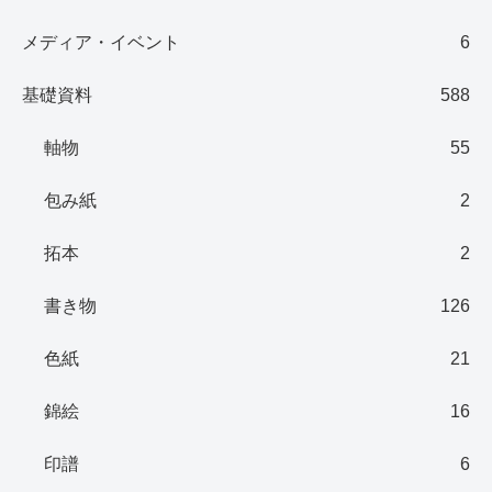
メディア・イベント
6
基礎資料
588
軸物
55
包み紙
2
拓本
2
書き物
126
色紙
21
錦絵
16
印譜
6