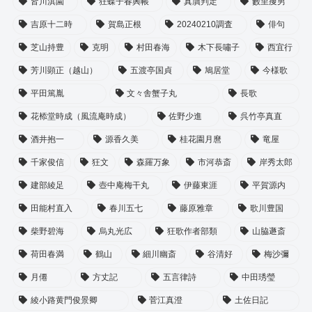
皆川淇園
狂蝶子春興帳
真贋判定
藪里痩男
吉原十二時
賀島正根
20240210調査
俳句
芝山持豊
克明
村田春海
木下長嘯子
西宜行
芳川顕正（越山）
五渡亭国貞
鳩居堂
今様歌
平田篤胤
文々舎蟹子丸
長歌
花㮇堂時成（風流庵時成）
佐野少進
呉竹亭真直
酒井抱一
源香久美
桂花園月麿
竜屋
千家俊信
狂文
森羅万象
市河恭斎
岸秀太郎
建部綾足
壺中庵梅干丸
伊藤東涯
平賀源内
田能村直入
春川五七
藤原雅章
歌川豊国
柴野碧海
烏丸光広
狂歌作者部類
山脇遯斎
荷田春満
鶴山
細川幽斎
谷清好
梅沙彌
月僊
方丈記
五言律詩
中田琇瑩
綾小路黄門俊景卿
菅江真澄
土佐日記