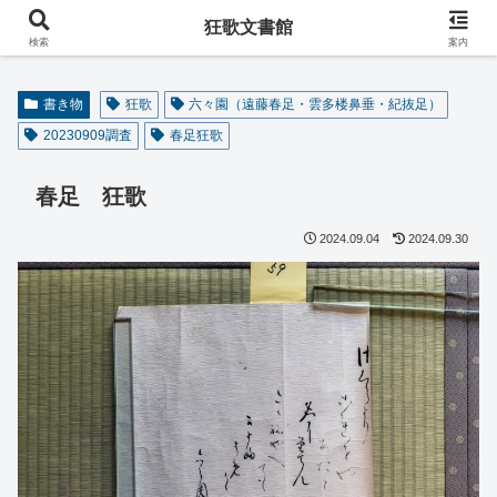
阿波の狂歌師・遠藤春足コレクション
狂歌文書館
検索
案内
書き物
狂歌
六々園（遠藤春足・雲多楼鼻垂・紀抜足）
20230909調査
春足狂歌
春足 狂歌
2024.09.04
2024.09.30