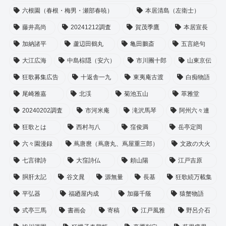
六根園（春根・梅男・瀬部春暁）
本居清島（左衛士）
藤井高尚
20241212調査
賀茂季鷹
本居宣長
加納諸平
蘆辺田鶴丸
亀田鵬斎
五言絶句
大江広海
中島棕隠（安六）
市川團十郎
山東京伝
狂歌募集広告
十返舎一九
東夷庵古渡
白痴物語
尾崎雅嘉
北渓
菊池五山
萃雅堂
20240202調査
市河米庵
滝沢馬琴
阿州六々連
狂歌とは
西村与八
窪俊満
岳亭定岡
六々園漫録
蔦唐麿（蔦唐丸、蔦屋重三郎）
文政の大火
七言律詩
大窪詩仏
頼山陽
江戸吉原
胴肝太記
谷文晁
源無量
長基
狂歌続万載集
平弘器
福廼屋内成
加藤千蔭
猿蟹物語
式亭三馬
書画会
寄稿
江戸風雅
野呂介石