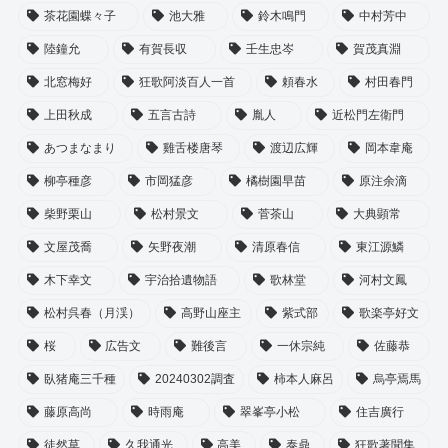
茶花園蝶々子
池大雅
鈴木鳴門
中村芳中
陸鐘允
有賀長収
壬生忠岑
賀茂真淵
北窓梅好
狂歌阿淡百人一首
頼春水
村田春門
上田秋成
五言古詩
胤人
近松門左衛門
あつまなまり
雞舌楼唐琴
渡辺広輝
岡本韋庵
柳亭種彦
市岡猛彦
橘樹園早苗
原注余滴
柴野栗山
松村景文
菅茶山
大典顕常
文屋茂喬
矢野夜潮
清原春信
東江源鱗
木下幸文
宇治拾遺物語
歌林堂
河村文鳳
松村呉春（月渓）
高野山座主
紫式部
歌楽亭好文
桜
広告文
難後言
一休宗純
佐藤恭
臥猪庵三千種
20240302調査
柿本人麻呂
烏亭焉馬
藤原高尚
時雨庵
翠峯亭小松
住吉廣行
徒然草
久我通光
高美
泰鼎
狂歌著聞集