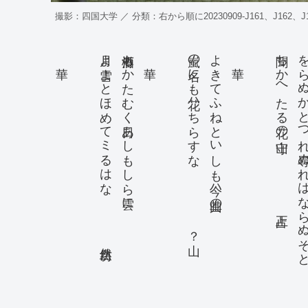
撮影：四国大学 ／ 分類：右から順に20230909-J161、J162、J163
華
月よ雪よとほめてミるはな 自然坊
酒樽もかたむく日あしもしら雲に
華
嵐の名にも花ハちらすな ？山
よきてふねといゝしも今ハ其山の
華
聞ちかへたる花の山守 占正
をらぬかとつれ尋ぬれはな