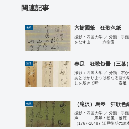
関連記事
六樹園筆 狂歌色紙
色紙
撮影：四国大学 ／ 分類：手
をなす山 六樹園
春足 狂歌短冊（三葉
短冊
撮影：四国大学 ／ 分類：右から
あとはかりまつは松なる
しを戴きて啼 春足 関に
（滝沢）馬琴 狂歌色
色紙
撮影：四国大学 ／ 分類：手
声 馬琴＊松風・落雁 と
（1767-1848）江戸後期の