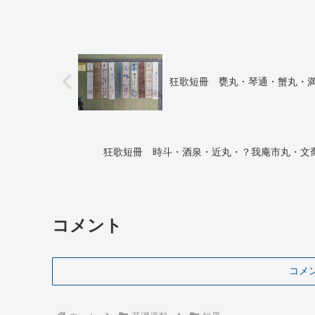
狂歌短冊 甕丸・琴通・蟹丸・
狂歌短冊 時斗・酒泉・近丸・？我庵市丸・文
コメント
コメ