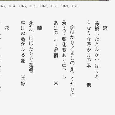
、J164、J165、J166、J167、J168、J169、J170
らぬそと
花
ぬはぬ椿もかふる花笠 千（？）影
木？たへはほたりと落て鶯の
柳間鶯
あはのよし野の川添柳 米人
水こえて鮨と化す葉もありぬへし
卯？はかり／よしの川を／くたりに
ミなミな月の夕かけの不二 俊満
舟涼し橋のしたとふかハほりと
納涼