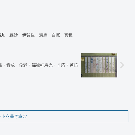
満丸・豊砂・伊賀住・焉馬・自寛・真種
喬・音成・俊満・福禄軒寿光・？応・芦笛
ントを書き込む