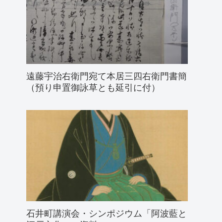
遠藤宇治右衛門宛て本居三四右衛門書簡
（預り申置御詠草とも延引に付）
石井町講演会・シンポジウム「阿波藍と