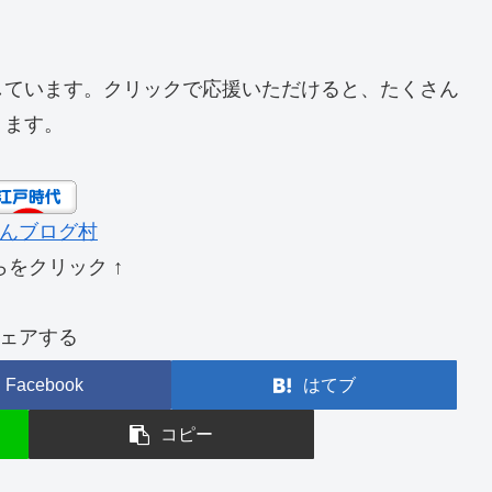
詠ちらさるゝ山桜花 峯山
うるさきハ風のミならで哥人に
ふところにして出すな風の手 強気
雪とみゆ花のさかりのよし野山
花
さかに移せる花の清滝 巨宝
桜陰仮に出茶屋もこゝろみの
花
風の？雨のあしは御無用 自然坊
花さかり禁制札は立ねとも
しています。クリックで応援いただけると、たくさん
ります。
んブログ村
らをクリック ↑
ェアする
Facebook
はてブ
コピー