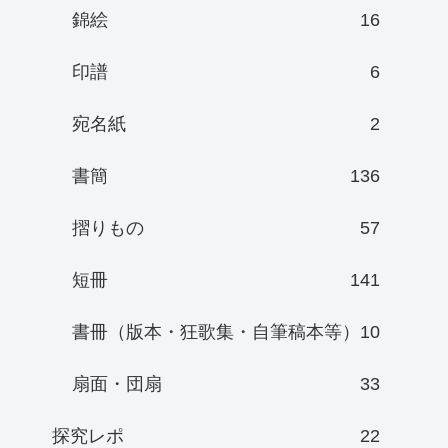
錦絵
16
印譜
6
宛名紙
2
書簡
136
摺りもの
57
短冊
141
書冊（版本・狂歌集・自筆稿本等）
10
扇面・団扇
33
探究レポ
22