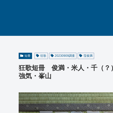
短冊
狂歌
20230909調査
窪俊満
狂歌短冊 俊満・米人・千（？
強気・峯山