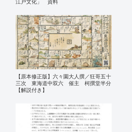
江戸文化」 資料
【原本修正版】六々園大人撰／狂哥五十
三次 東海道中双六 催主 柯撰堂半分
【解説付き】