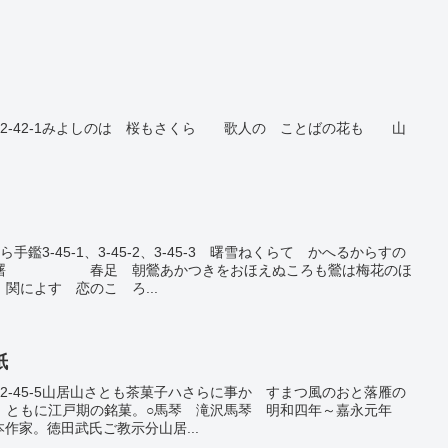
鑑2-42-1みよしのは 桜もさくら 歌人の ことばの花も 山
）
手鑑3-45-1、3-45-2、3-45-3 曙雪ねくらてゝかへるからすの
雪の曙 春足 朝鶯あかつきをおほえぬころも鶯は梅花のほ
よす 恋のこゝろ...
紙
鑑2-45-5山居山さとも茶菓子ハさらに事かゝすまつ風のおと落雁の
もに江戸期の銘菓。○馬琴 滝沢馬琴 明和四年～嘉永元年
読本作家。徳田武氏ご教示分山居...