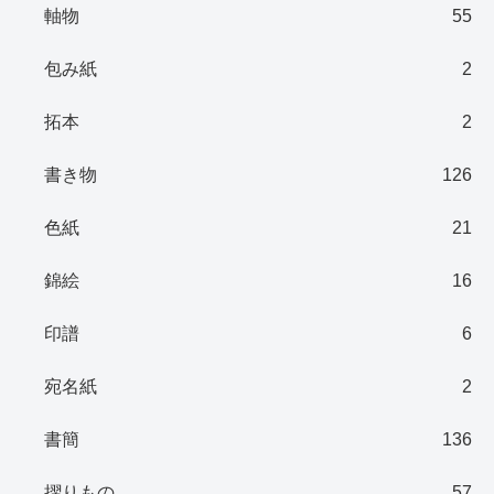
軸物
55
包み紙
2
拓本
2
書き物
126
色紙
21
錦絵
16
印譜
6
宛名紙
2
書簡
136
摺りもの
57