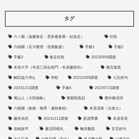
タグ
六々園（遠藤春足・雲多楼鼻垂・紀抜足）
狂歌
六樹園（石川雅望・宿屋飯盛）
手鑑1
手鑑2
手鑑3
春足狂歌
20230909調査
本居大平（本居三四右衛門・本居藤垣内）
雅言集覧
解読協力求む
和歌
20231009調査
七言絶句
20231210調査
手鑑4
20230723調査
蜀山人（大田南畝）
鹿都部真顔
塵外楼清澄
六根園（春根・梅男・瀬部春暁）
本居清島（左衛士）
藤井高尚
20241212調査
賀茂季鷹
本居宣長
加納諸平
蘆辺田鶴丸
亀田鵬斎
五言絶句
大江広海
中島棕隠（安六）
市川團十郎
山東京伝