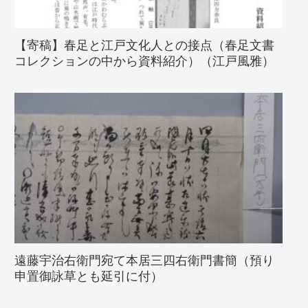
【寄稿】春足と江戸文化人との接点（春足文書
コレクションの中から資料紹介）（江戸風雅）
遠藤宇治右衛門宛て本居三四右衛門書簡（預り
申置御詠草とも延引に付）