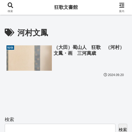
阿波の狂歌師・遠藤春足コレクション
狂歌文書館
検索
案内
河村文鳳
（大田）蜀山人 狂歌 （河村）
軸物
文鳳・画 三河萬歳
2024.09.20
検索
検索