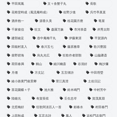
平田篤胤
文々舎蟹子丸
長歌
花㮇堂時成（風流庵時成）
佐野少進
呉竹亭真直
酒井抱一
源香久美
桂花園月麿
竜屋
千家俊信
狂文
森羅万象
市河恭斎
岸秀太郎
建部綾足
壺中庵梅干丸
伊藤東涯
平賀源内
田能村直入
春川五七
藤原雅章
歌川豊国
柴野碧海
烏丸光広
狂歌作者部類
山脇遯斎
荷田春満
鶴山
細川幽斎
谷清好
梅沙彌
月僊
方丈記
五言律詩
中田琇瑩
綾小路黄門俊景卿
菅江真澄
土佐日記
茶花園蝶々子
池大雅
鈴木鳴門
中村芳中
陸鐘允
有賀長収
壬生忠岑
賀茂真淵
北窓梅好
狂歌阿淡百人一首
頼春水
村田春門
上田秋成
五言古詩
胤人
近松門左衛門