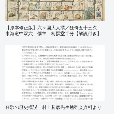
【原本修正版】六々園大人撰／狂哥五十三次
東海道中双六 催主 柯撰堂半分【解説付き】
狂歌の歴史概説 村上勝彦先生勉強会資料より