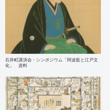
石井町講演会・シンポジウム「阿波藍と江戸文
化」 資料