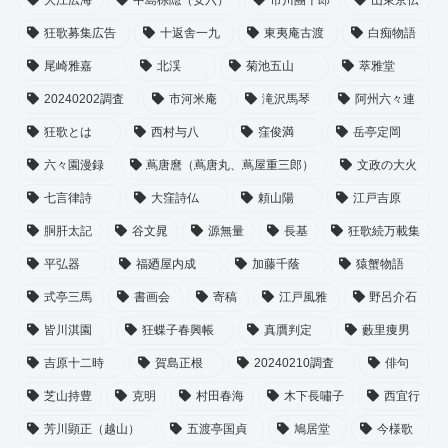
狂歌募集広告
十返舎一九
東夷庵古渡
白痴物語
尾崎雅嘉
北渓
菊池五山
萃雅堂
20240202調査
市河米庵
滝沢馬琴
阿州六々連
狂歌とは
西村与八
窪俊満
岳亭定岡
六々園漫録
蔦唐麿（蔦唐丸、蔦屋重三郎）
文政の大火
七言律詩
大窪詩仏
頼山陽
江戸吉原
胴肝太記
谷文晁
源無量
長基
狂歌続万載集
平弘器
福廼屋内成
加藤千蔭
猿蟹物語
式亭三馬
書画会
寄稿
江戸風雅
野呂介石
皆川淇園
狂蝶子春興帳
真贋判定
藪里痩男
吉原十二時
賀島正根
20240210調査
俳句
芝山持豊
克明
村田春海
木下長嘯子
西宜行
芳川顕正（越山）
五渡亭国貞
鳩居堂
今様歌