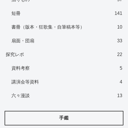
短冊
141
書冊（版本・狂歌集・自筆稿本等）
10
扇面・団扇
33
探究レポ
22
資料考察
5
講演会等資料
4
六々漫談
13
手鑑