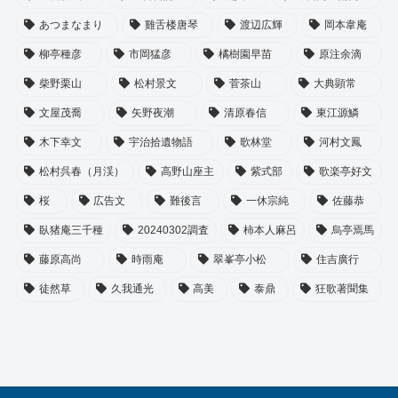
あつまなまり
雞舌楼唐琴
渡辺広輝
岡本韋庵
柳亭種彦
市岡猛彦
橘樹園早苗
原注余滴
柴野栗山
松村景文
菅茶山
大典顕常
文屋茂喬
矢野夜潮
清原春信
東江源鱗
木下幸文
宇治拾遺物語
歌林堂
河村文鳳
松村呉春（月渓）
高野山座主
紫式部
歌楽亭好文
桜
広告文
難後言
一休宗純
佐藤恭
臥猪庵三千種
20240302調査
柿本人麻呂
烏亭焉馬
藤原高尚
時雨庵
翠峯亭小松
住吉廣行
徒然草
久我通光
高美
泰鼎
狂歌著聞集