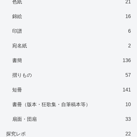
色紙
21
錦絵
16
印譜
6
宛名紙
2
書簡
136
摺りもの
57
短冊
141
書冊（版本・狂歌集・自筆稿本等）
10
扇面・団扇
33
探究レポ
22