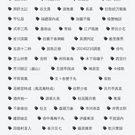
胴肝太記
谷文晁
源無量
長基
狂歌続万載集
平弘器
福廼屋内成
加藤千蔭
猿蟹物語
式亭三馬
書画会
寄稿
江戸風雅
野呂介石
皆川淇園
狂蝶子春興帳
真贋判定
藪里痩男
吉原十二時
賀島正根
20240210調査
俳句
芝山持豊
克明
村田春海
木下長嘯子
西宜行
芳川顕正（越山）
五渡亭国貞
鳩居堂
今様歌
平田篤胤
文々舎蟹子丸
長歌
花㮇堂時成（風流庵時成）
佐野少進
呉竹亭真直
酒井抱一
源香久美
桂花園月麿
竜屋
千家俊信
狂文
森羅万象
市河恭斎
岸秀太郎
建部綾足
壺中庵梅干丸
伊藤東涯
平賀源内
田能村直入
春川五七
藤原雅章
歌川豊国