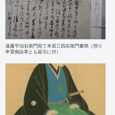
遠藤宇治右衛門宛て本居三四右衛門書簡（預り
申置御詠草とも延引に付）