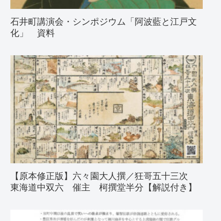
石井町講演会・シンポジウム「阿波藍と江戸文
化」 資料
【原本修正版】六々園大人撰／狂哥五十三次
東海道中双六 催主 柯撰堂半分【解説付き】