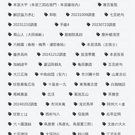
本居大平（本居三四右衛門・本居藤垣内）
雅言集覧
解読協力求む
和歌
20231009調査
七言絶句
20231210調査
手鑑4
20230723調査
蜀山人（大田南畝）
鹿都部真顔
塵外楼清澄
六根園（春根・梅男・瀬部春暁）
本居清島（左衛士）
藤井高尚
20241212調査
賀茂季鷹
本居宣長
加納諸平
蘆辺田鶴丸
亀田鵬斎
五言絶句
大江広海
中島棕隠（安六）
市川團十郎
山東京伝
狂歌募集広告
十返舎一九
東夷庵古渡
白痴物語
尾崎雅嘉
北渓
菊池五山
萃雅堂
20240202調査
市河米庵
滝沢馬琴
阿州六々連
狂歌とは
西村与八
窪俊満
岳亭定岡
六々園漫録
蔦唐麿（蔦唐丸、蔦屋重三郎）
文政の大火
七言律詩
大窪詩仏
頼山陽
江戸吉原