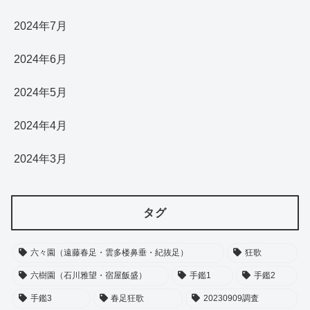
2024年7月
2024年6月
2024年5月
2024年4月
2024年3月
タグ
六々園（遠藤春足・雲多楼鼻垂・紀抜足）
狂歌
六樹園（石川雅望・宿屋飯盛）
手鑑1
手鑑2
手鑑3
春足狂歌
20230909調査