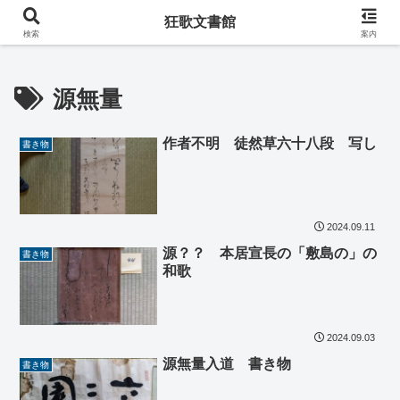
阿波の狂歌師・遠藤春足コレクション
狂歌文書館
検索
案内
源無量
作者不明 徒然草六十八段 写し
書き物
2024.09.11
源？？ 本居宣長の「敷島の」の
書き物
和歌
2024.09.03
源無量入道 書き物
書き物