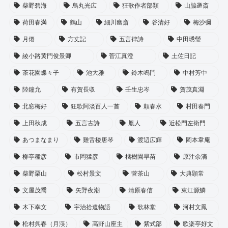
柴野碧海
烏丸光広
狂歌作者部類
山脇遯斎
荷田春満
鶴山
細川幽斎
谷清好
梅沙彌
月僊
方丈記
五言律詩
中田琇瑩
綾小路黄門俊景卿
菅江真澄
土佐日記
茶花園蝶々子
池大雅
鈴木鳴門
中村芳中
陸鐘允
有賀長収
壬生忠岑
賀茂真淵
北窓梅好
狂歌阿淡百人一首
頼春水
村田春門
上田秋成
五言古詩
胤人
近松門左衛門
あつまなまり
雞舌楼唐琴
渡辺広輝
岡本韋庵
柳亭種彦
市岡猛彦
橘樹園早苗
原注余滴
柴野栗山
松村景文
菅茶山
大典顕常
文屋茂喬
矢野夜潮
清原春信
東江源鱗
木下幸文
宇治拾遺物語
歌林堂
河村文鳳
松村呉春（月渓）
高野山座主
紫式部
歌楽亭好文