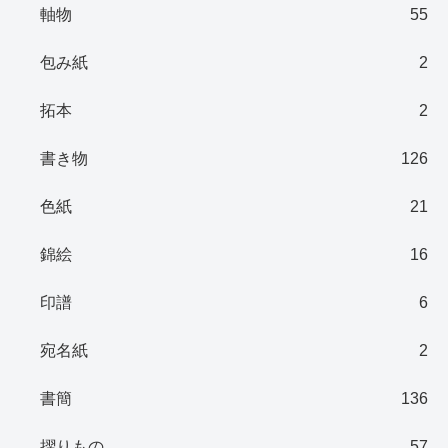
軸物
55
包み紙
2
拓本
2
書き物
126
色紙
21
錦絵
16
印譜
6
宛名紙
2
書簡
136
摺りもの
57