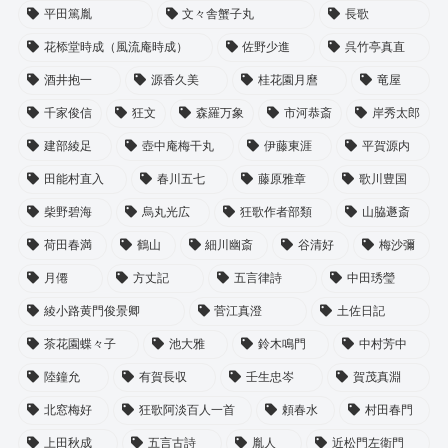
平田篤胤
文々舎蟹子丸
長歌
花㮇堂時成（風流庵時成）
佐野少進
呉竹亭真直
酒井抱一
源香久美
桂花園月麿
竜屋
千家俊信
狂文
森羅万象
市河恭斎
岸秀太郎
建部綾足
壺中庵梅干丸
伊藤東涯
平賀源内
田能村直入
春川五七
藤原雅章
歌川豊国
柴野碧海
烏丸光広
狂歌作者部類
山脇遯斎
荷田春満
鶴山
細川幽斎
谷清好
梅沙彌
月僊
方丈記
五言律詩
中田琇瑩
綾小路黄門俊景卿
菅江真澄
土佐日記
茶花園蝶々子
池大雅
鈴木鳴門
中村芳中
陸鐘允
有賀長収
壬生忠岑
賀茂真淵
北窓梅好
狂歌阿淡百人一首
頼春水
村田春門
上田秋成
五言古詩
胤人
近松門左衛門