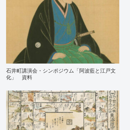
石井町講演会・シンポジウム「阿波藍と江戸文
化」 資料