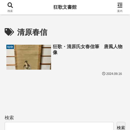
阿波の狂歌師・遠藤春足コレクション
狂歌文書館
検索
案内
清原春信
狂歌・清原氏女春信筆 唐風人物
軸物
像
2024.09.16
検索
検索