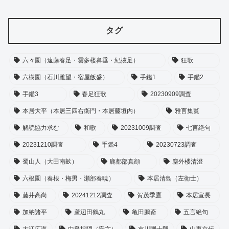
タグ
六々園（遠藤春足・雲多楼鼻垂・紀抜足）
狂歌
六樹園（石川雅望・宿屋飯盛）
手鑑1
手鑑2
手鑑3
春足狂歌
20230909調査
本居大平（本居三四右衛門・本居藤垣内）
雅言集覧
解読協力求む
和歌
20231009調査
七言絶句
20231210調査
手鑑4
20230723調査
蜀山人（大田南畝）
鹿都部真顔
塵外楼清澄
六根園（春根・梅男・瀬部春暁）
本居清島（左衛士）
藤井高尚
20241212調査
賀茂季鷹
本居宣長
加納諸平
蘆辺田鶴丸
亀田鵬斎
五言絶句
大江広海
中島棕隠（安六）
市川團十郎
山東京伝