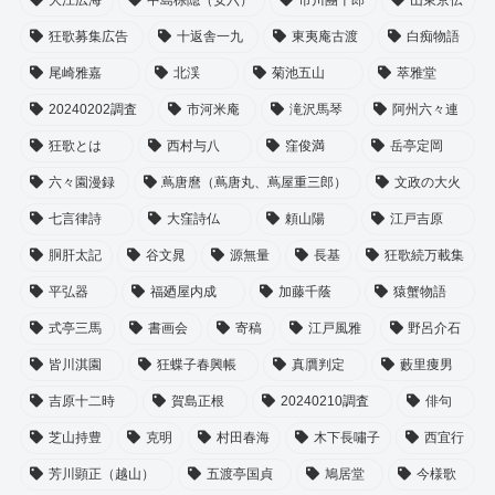
狂歌募集広告
十返舎一九
東夷庵古渡
白痴物語
尾崎雅嘉
北渓
菊池五山
萃雅堂
20240202調査
市河米庵
滝沢馬琴
阿州六々連
狂歌とは
西村与八
窪俊満
岳亭定岡
六々園漫録
蔦唐麿（蔦唐丸、蔦屋重三郎）
文政の大火
七言律詩
大窪詩仏
頼山陽
江戸吉原
胴肝太記
谷文晁
源無量
長基
狂歌続万載集
平弘器
福廼屋内成
加藤千蔭
猿蟹物語
式亭三馬
書画会
寄稿
江戸風雅
野呂介石
皆川淇園
狂蝶子春興帳
真贋判定
藪里痩男
吉原十二時
賀島正根
20240210調査
俳句
芝山持豊
克明
村田春海
木下長嘯子
西宜行
芳川顕正（越山）
五渡亭国貞
鳩居堂
今様歌