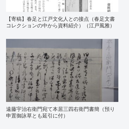
【寄稿】春足と江戸文化人との接点（春足文書
コレクションの中から資料紹介）（江戸風雅）
遠藤宇治右衛門宛て本居三四右衛門書簡（預り
申置御詠草とも延引に付）