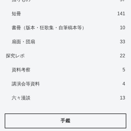
短冊
141
書冊（版本・狂歌集・自筆稿本等）
10
扇面・団扇
33
探究レポ
22
資料考察
5
講演会等資料
4
六々漫談
13
手鑑