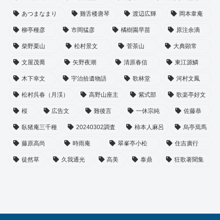
あつまなまり
雞舌楼唐琴
渡辺広輝
岡本韋庵
柳亭種彦
市岡猛彦
橘樹園早苗
原注余滴
柴野栗山
松村景文
菅茶山
大典顕常
文屋茂喬
矢野夜潮
清原春信
東江源鱗
木下幸文
宇治拾遺物語
歌林堂
河村文鳳
松村呉春（月渓）
高野山座主
紫式部
歌楽亭好文
桜
広告文
難後言
一休宗純
佐藤恭
臥猪庵三千種
20240302調査
柿本人麻呂
烏亭焉馬
藤原高尚
時雨庵
翠峯亭小松
住吉廣行
徒然草
久我通光
高美
泰鼎
狂歌著聞集