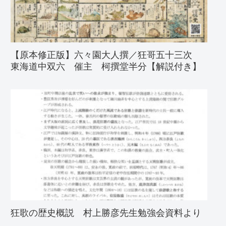
【原本修正版】六々園大人撰／狂哥五十三次
東海道中双六 催主 柯撰堂半分【解説付き】
狂歌の歴史概説 村上勝彦先生勉強会資料より