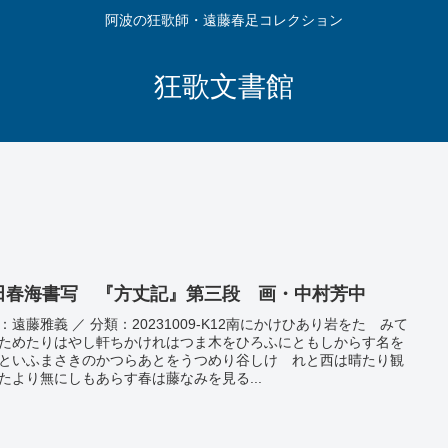
阿波の狂歌師・遠藤春足コレクション
狂歌文書館
田春海書写 『方丈記』第三段 画・中村芳中
：遠藤雅義 ／ 分類：20231009-K12南にかけひあり岩をたゝみて
ためたりはやし軒ちかけれはつま木をひろふにともしからす名を
といふまさきのかつらあとをうつめり谷しけゝれと西は晴たり観
たより無にしもあらす春は藤なみを見る...