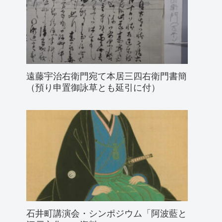
遠藤宇治右衛門宛て本居三四右衛門書簡
（預り申置御詠草とも延引に付）
石井町講演会・シンポジウム「阿波藍と