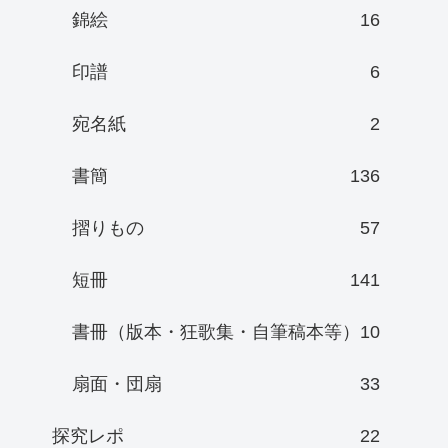
錦絵
16
印譜
6
宛名紙
2
書簡
136
摺りもの
57
短冊
141
書冊（版本・狂歌集・自筆稿本等）
10
扇面・団扇
33
探究レポ
22