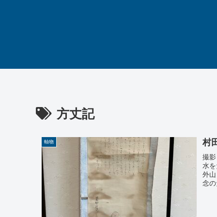
方丈記
村
軸物
撮影
水を
外山
念の