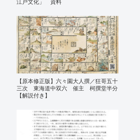
江戸文化」 資料
【原本修正版】六々園大人撰／狂哥五十
三次 東海道中双六 催主 柯撰堂半分
【解説付き】