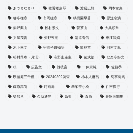
あつまなまり
雞舌楼唐琴
渡辺広輝
岡本韋庵
柳亭種彦
市岡猛彦
橘樹園早苗
原注余滴
柴野栗山
松村景文
菅茶山
大典顕常
文屋茂喬
矢野夜潮
清原春信
東江源鱗
木下幸文
宇治拾遺物語
歌林堂
河村文鳳
松村呉春（月渓）
高野山座主
紫式部
歌楽亭好文
桜
広告文
難後言
一休宗純
佐藤恭
臥猪庵三千種
20240302調査
柿本人麻呂
烏亭焉馬
藤原高尚
時雨庵
翠峯亭小松
住吉廣行
徒然草
久我通光
高美
泰鼎
狂歌著聞集