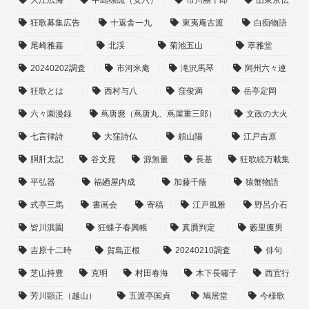
狂歌募集広告
十返舎一九
東夷庵古渡
白痴物語
尾崎雅嘉
北渓
菊池五山
萃雅堂
20240202調査
市河米庵
滝沢馬琴
阿州六々連
狂歌とは
西村与八
窪俊満
岳亭定岡
六々園漫録
蔦唐麿（蔦唐丸、蔦屋重三郎）
文政の大火
七言律詩
大窪詩仏
頼山陽
江戸吉原
胴肝太記
谷文晁
源無量
長基
狂歌続万載集
平弘器
福廼屋内成
加藤千蔭
猿蟹物語
式亭三馬
書画会
寄稿
江戸風雅
野呂介石
皆川淇園
狂蝶子春興帳
真贋判定
藪里痩男
吉原十二時
賀島正根
20240210調査
俳句
芝山持豊
克明
村田春海
木下長嘯子
西宜行
芳川顕正（越山）
五渡亭国貞
鳩居堂
今様歌