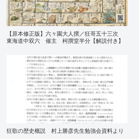
【原本修正版】六々園大人撰／狂哥五十三次
東海道中双六 催主 柯撰堂半分【解説付き】
狂歌の歴史概説 村上勝彦先生勉強会資料より