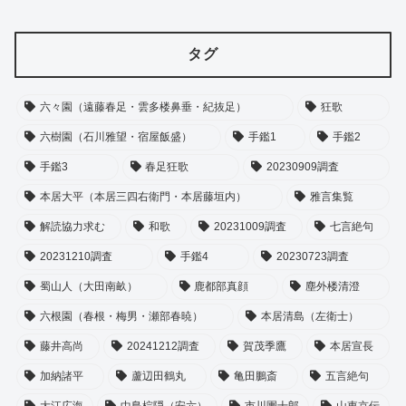
タグ
六々園（遠藤春足・雲多楼鼻垂・紀抜足）
狂歌
六樹園（石川雅望・宿屋飯盛）
手鑑1
手鑑2
手鑑3
春足狂歌
20230909調査
本居大平（本居三四右衛門・本居藤垣内）
雅言集覧
解読協力求む
和歌
20231009調査
七言絶句
20231210調査
手鑑4
20230723調査
蜀山人（大田南畝）
鹿都部真顔
塵外楼清澄
六根園（春根・梅男・瀬部春暁）
本居清島（左衛士）
藤井高尚
20241212調査
賀茂季鷹
本居宣長
加納諸平
蘆辺田鶴丸
亀田鵬斎
五言絶句
大江広海
中島棕隠（安六）
市川團十郎
山東京伝