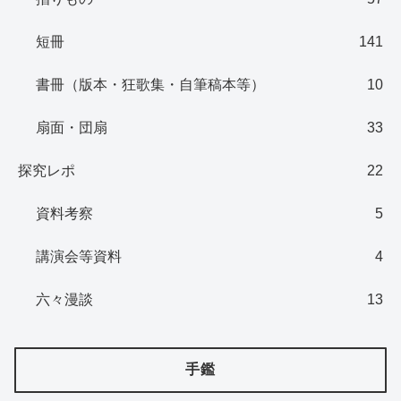
短冊
141
書冊（版本・狂歌集・自筆稿本等）
10
扇面・団扇
33
探究レポ
22
資料考察
5
講演会等資料
4
六々漫談
13
手鑑