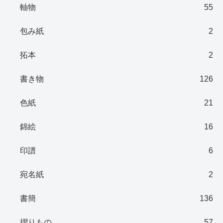
軸物
55
包み紙
2
拓本
2
書き物
126
色紙
21
錦絵
16
印譜
6
宛名紙
2
書簡
136
摺りもの
57