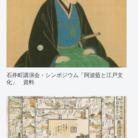
石井町講演会・シンポジウム「阿波藍と江戸文
化」 資料