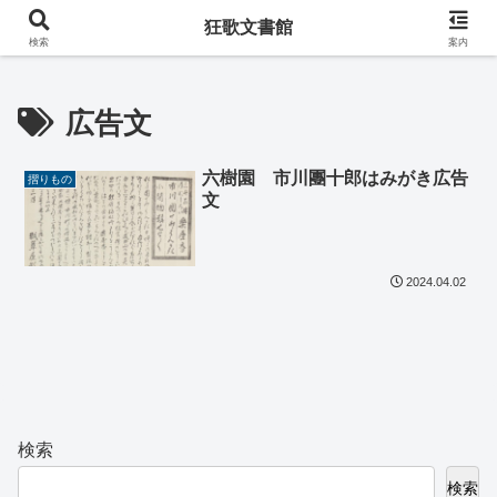
阿波の狂歌師・遠藤春足コレクション
狂歌文書館
検索
案内
広告文
六樹園 市川團十郎はみがき広告
摺りもの
文
2024.04.02
検索
検索