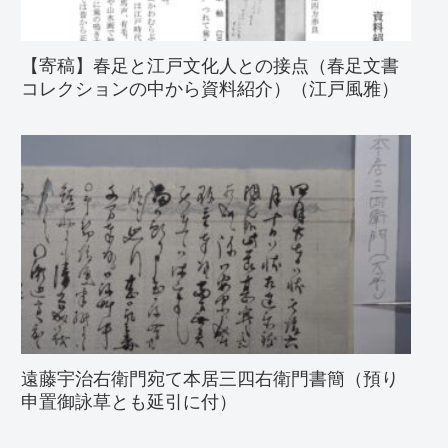
【寄稿】春足と江戸文化人との接点（春足文書
コレクションの中から資料紹介）（江戸風雅）
遠藤宇治右衛門宛て本居三四右衛門書簡（預り
申置御詠草とも延引に付）