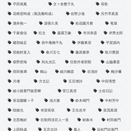
平田篤胤
文々舎蟹子丸
長歌
花㮇堂時成（風流庵時成）
佐野少進
呉竹亭真直
酒井抱一
源香久美
桂花園月麿
竜屋
千家俊信
狂文
森羅万象
市河恭斎
岸秀太郎
建部綾足
壺中庵梅干丸
伊藤東涯
平賀源内
田能村直入
春川五七
藤原雅章
歌川豊国
柴野碧海
烏丸光広
狂歌作者部類
山脇遯斎
荷田春満
鶴山
細川幽斎
谷清好
梅沙彌
月僊
方丈記
五言律詩
中田琇瑩
綾小路黄門俊景卿
菅江真澄
土佐日記
茶花園蝶々子
池大雅
鈴木鳴門
中村芳中
陸鐘允
有賀長収
壬生忠岑
賀茂真淵
北窓梅好
狂歌阿淡百人一首
頼春水
村田春門
上田秋成
五言古詩
胤人
近松門左衛門