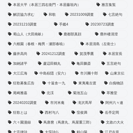
本居大平（本居三四右衛門・本居藤垣内）
雅言集覧
解読協力求む
和歌
20231009調査
七言絶句
20231210調査
手鑑4
20230723調査
蜀山人（大田南畝）
鹿都部真顔
塵外楼清澄
六根園（春根・梅男・瀬部春暁）
本居清島（左衛士）
藤井高尚
20241212調査
賀茂季鷹
本居宣長
加納諸平
蘆辺田鶴丸
亀田鵬斎
五言絶句
大江広海
中島棕隠（安六）
市川團十郎
山東京伝
狂歌募集広告
十返舎一九
東夷庵古渡
白痴物語
尾崎雅嘉
北渓
菊池五山
萃雅堂
20240202調査
市河米庵
滝沢馬琴
阿州六々連
狂歌とは
西村与八
窪俊満
岳亭定岡
六々園漫録
蔦唐麿（蔦唐丸、蔦屋重三郎）
文政の大火
七言律詩
大窪詩仏
頼山陽
江戸吉原