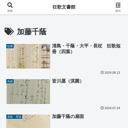
阿波の狂歌師・遠藤春足コレクション
狂歌文書館
検索
案内
加藤千蔭
清島・千蔭・大平・長杖 狂歌短
短冊
冊（四葉）
2024.08.13
皆川愿（淇園）
色紙
2024.07.24
加藤千蔭の扇面
扇面・団扇