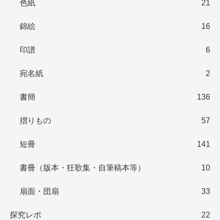
色紙
21
錦絵
16
印譜
6
宛名紙
2
書簡
136
摺りもの
57
短冊
141
書冊（版本・狂歌集・自筆稿本等）
10
扇面・団扇
33
探究レポ
22