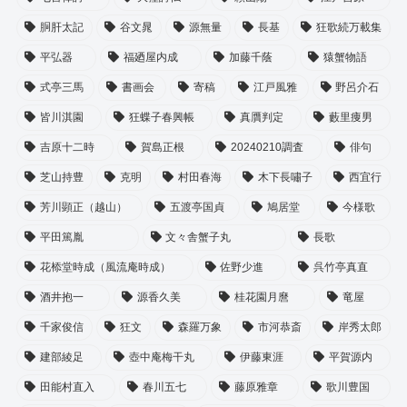
胴肝太記
谷文晁
源無量
長基
狂歌続万載集
平弘器
福廼屋内成
加藤千蔭
猿蟹物語
式亭三馬
書画会
寄稿
江戸風雅
野呂介石
皆川淇園
狂蝶子春興帳
真贋判定
藪里痩男
吉原十二時
賀島正根
20240210調査
俳句
芝山持豊
克明
村田春海
木下長嘯子
西宜行
芳川顕正（越山）
五渡亭国貞
鳩居堂
今様歌
平田篤胤
文々舎蟹子丸
長歌
花㮇堂時成（風流庵時成）
佐野少進
呉竹亭真直
酒井抱一
源香久美
桂花園月麿
竜屋
千家俊信
狂文
森羅万象
市河恭斎
岸秀太郎
建部綾足
壺中庵梅干丸
伊藤東涯
平賀源内
田能村直入
春川五七
藤原雅章
歌川豊国