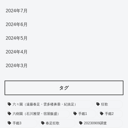
2024年7月
2024年6月
2024年5月
2024年4月
2024年3月
タグ
六々園（遠藤春足・雲多楼鼻垂・紀抜足）
狂歌
六樹園（石川雅望・宿屋飯盛）
手鑑1
手鑑2
手鑑3
春足狂歌
20230909調査