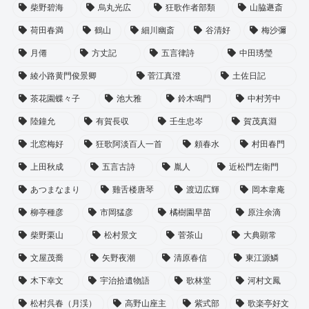
柴野碧海
烏丸光広
狂歌作者部類
山脇遯斎
荷田春満
鶴山
細川幽斎
谷清好
梅沙彌
月僊
方丈記
五言律詩
中田琇瑩
綾小路黄門俊景卿
菅江真澄
土佐日記
茶花園蝶々子
池大雅
鈴木鳴門
中村芳中
陸鐘允
有賀長収
壬生忠岑
賀茂真淵
北窓梅好
狂歌阿淡百人一首
頼春水
村田春門
上田秋成
五言古詩
胤人
近松門左衛門
あつまなまり
雞舌楼唐琴
渡辺広輝
岡本韋庵
柳亭種彦
市岡猛彦
橘樹園早苗
原注余滴
柴野栗山
松村景文
菅茶山
大典顕常
文屋茂喬
矢野夜潮
清原春信
東江源鱗
木下幸文
宇治拾遺物語
歌林堂
河村文鳳
松村呉春（月渓）
高野山座主
紫式部
歌楽亭好文