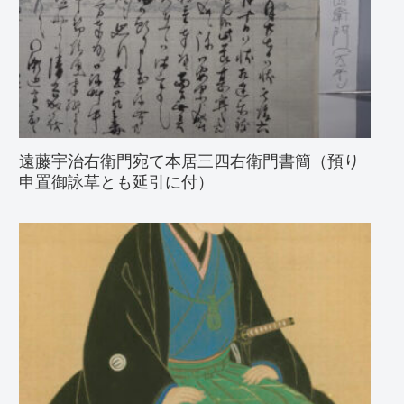
遠藤宇治右衛門宛て本居三四右衛門書簡（預り
申置御詠草とも延引に付）