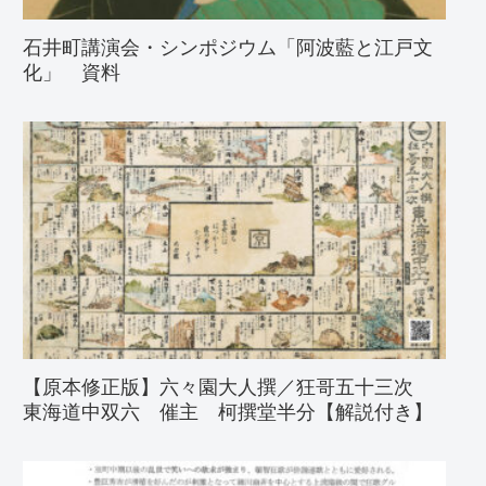
石井町講演会・シンポジウム「阿波藍と江戸文
化」 資料
【原本修正版】六々園大人撰／狂哥五十三次
東海道中双六 催主 柯撰堂半分【解説付き】